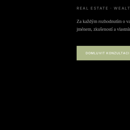
REAL ESTATE · WEAL
Za každým rozhodnutím o va
jménem, zkušeností a vlastní
DOMLUVIT KONZULTACI