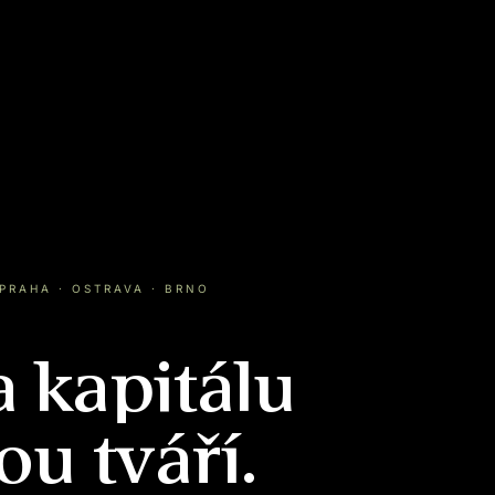
PRAHA · OSTRAVA · BRNO
 kapitálu
ou tváří.