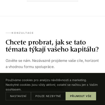
KONZULTACE
Chcete probrat, jak se tato
témata týkají vašeho kapitálu?
Ozvěte se nám. Nezávazně projdeme vaše cíle, horizont
a vhodnou formu spolupráce.
Používáme cookies pro analýzu návštěvnosti a marketing.
DOMLUVIT KONZULTACI →
Nezbytné cookies jsou vždy aktivní; ostatní se načtou jen s Vaším
souhlasem.
NASTAVENÍ
POUZE NEZBYTNÉ
PŘIJMOUT VŠE