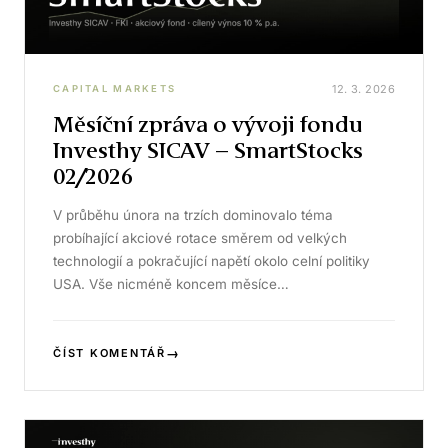
12. 3. 2026
CAPITAL MARKETS
Měsíční zpráva o vývoji fondu
Investhy SICAV – SmartStocks
02/2026
V průběhu února na trzích dominovalo téma
probíhající akciové rotace směrem od velkých
technologií a pokračující napětí okolo celní politiky
USA. Vše nicméně koncem měsíce…
→
ČÍST KOMENTÁŘ