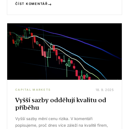
→
ČÍST KOMENTÁŘ
18. 9. 2025
CAPITAL MARKETS
Vyšší sazby oddělují kvalitu od
příběhu
Vyšší sazby mění cenu rizika. V komentáři
popisujeme, proč dnes více záleží na kvalitě firem,