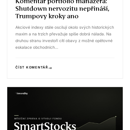
Komentář portfolio manažera:
Shutdown nervozitu nepřináší,
Trumpovy kroky ano
Akciové indexy stále oscilují okolo svých historických
maxim a na trzích převažuje spíše dobrá nálada. Na
druhou stranu investoři cítí obavy z možné opětovné
eskalace obchodních…
→
ČÍST KOMENTÁŘ