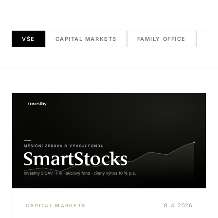
VŠE
CAPITAL MARKETS
FAMILY OFFICE
RE
8. 4. 2026
CAPITAL MARKETS