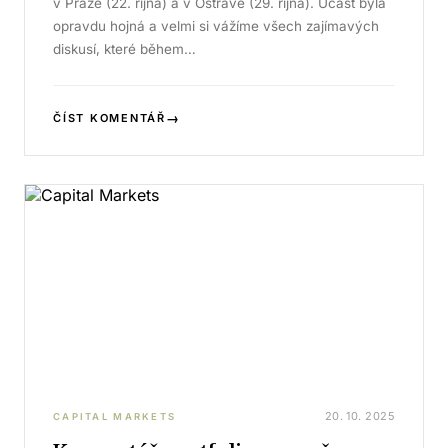
v Praze (22. října) a v Ostravě (29. října). Účast byla
opravdu hojná a velmi si vážíme všech zajímavých
diskusí, které během…
→
ČÍST KOMENTÁŘ
20. 10. 2025
CAPITAL MARKETS