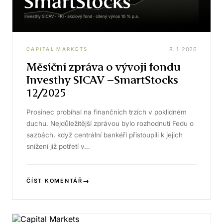
8. 1. 2026
CAPITAL MARKETS
Měsíční zpráva o vývoji fondu
Investhy SICAV –SmartStocks
12/2025
Prosinec probíhal na finančních trzích v poklidném
duchu. Nejdůležitější zprávou bylo rozhodnutí Fedu o
sazbách, když centrální bankéři přistoupili k jejich
snížení již potřetí v…
→
ČÍST KOMENTÁŘ