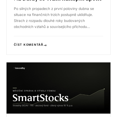
Po silných propadech z první poloviny dubna se
situace na finančních trzích postupně uklidňuje.
Strach z rozpadu dlouhé roky budovaných
obchodních vztahů a souvisejícího příchodu…
→
ČÍST KOMENTÁŘ