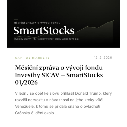
12. 2. 2026
CAPITAL MARKETS
Měsíční zpráva o vývoji fondu
Investhy SICAV – SmartStocks
01/2026
V lednu se opět ke slovu přihlásil Donald Trump, který
rozvířil nervozitu v návaznosti na jeho kroky vůči
Venezuele, k tomu se přidala snaha o ovládnutí
Grónska či dění okolo…