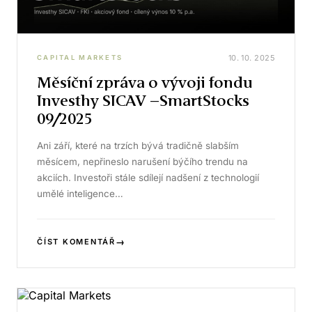
10. 10. 2025
CAPITAL MARKETS
Měsíční zpráva o vývoji fondu
Investhy SICAV –SmartStocks
09/2025
Ani září, které na trzích bývá tradičně slabším
měsícem, nepřineslo narušení býčího trendu na
akciích. Investoři stále sdílejí nadšení z technologií
umělé inteligence…
→
ČÍST KOMENTÁŘ