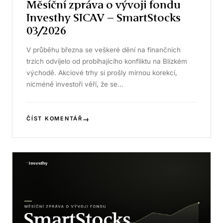
Měsíční zpráva o vývoji fondu
Investhy SICAV – SmartStocks
03/2026
V průběhu března se veškeré dění na finančních
trzích odvíjelo od probíhajícího konfliktu na Blízkém
východě. Akciové trhy si prošly mírnou korekcí,
nicméně investoři věří, že se…
→
ČÍST KOMENTÁŘ