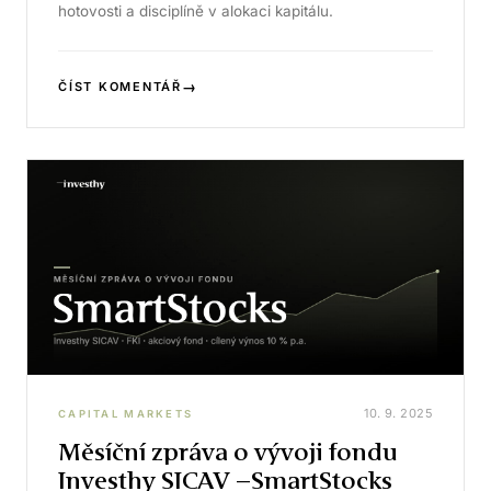
hotovosti a disciplíně v alokaci kapitálu.
→
ČÍST KOMENTÁŘ
10. 9. 2025
CAPITAL MARKETS
Měsíční zpráva o vývoji fondu
Investhy SICAV –SmartStocks