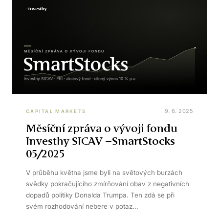
9. 6. 2025
CAPITAL MARKETS
Měsíční zpráva o vývoji fondu
Investhy SICAV –SmartStocks
05/2025
V průběhu května jsme byli na světových burzách
svědky pokračujícího zmírňování obav z negativních
dopadů politiky Donalda Trumpa. Ten zdá se při
svém rozhodování nebere v potaz…