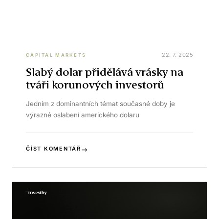
22. 7. 2025
CAPITAL MARKETS
Slabý dolar přidělává vrásky na
tváři korunových investorů
Jedním z dominantních témat současné doby je
výrazné oslabení amerického dolaru
→
ČÍST KOMENTÁŘ