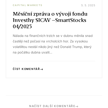
5. 5. 2025
CAPITAL MARKETS
Měsíční zpráva o vývoji fondu
Investhy SICAV –SmartStocks
04/2025
Nálada na finančních trzích se v dubnu měnila snad
častěji než počasí na vrcholcích hor. Za vysokou
volatilitou nestál nikdo jiný než Donald Trump, který
na počátku dubna uvalil…
→
ČÍST KOMENTÁŘ
→
NAČÍST DALŠÍ KOMENTÁŘE