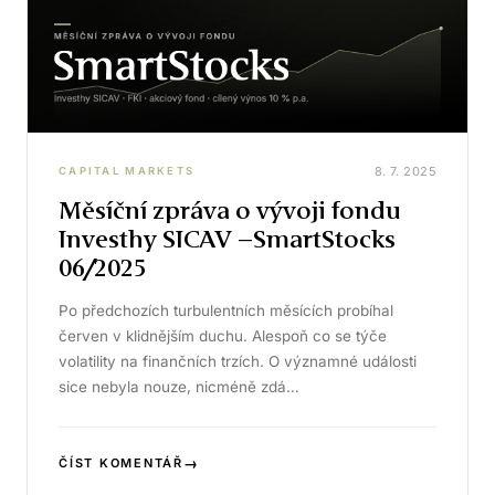
8. 7. 2025
CAPITAL MARKETS
Měsíční zpráva o vývoji fondu
Investhy SICAV –SmartStocks
06/2025
Po předchozích turbulentních měsících probíhal
červen v klidnějším duchu. Alespoň co se týče
volatility na finančních trzích. O významné události
sice nebyla nouze, nicméně zdá…
→
ČÍST KOMENTÁŘ