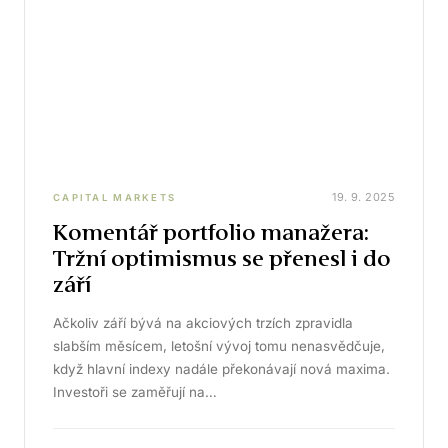
19. 9. 2025
CAPITAL MARKETS
Komentář portfolio manažera:
Tržní optimismus se přenesl i do
září
Ačkoliv září bývá na akciových trzích zpravidla
slabším měsícem, letošní vývoj tomu nenasvědčuje,
když hlavní indexy nadále překonávají nová maxima.
Investoři se zaměřují na…