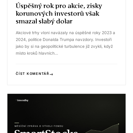
Úspěšný rok pro akcie, zisky
korunových investorů však
smazal slabý dolar
Akciové trhy vloni navázaly na úspěšné roky 2023 a
2024, politice Donalda Trumpa navzdory. Investoři
jako by si na geopolitické turbulence již zvykli, když
místo kroků hlavních…
→
ČÍST KOMENTÁŘ