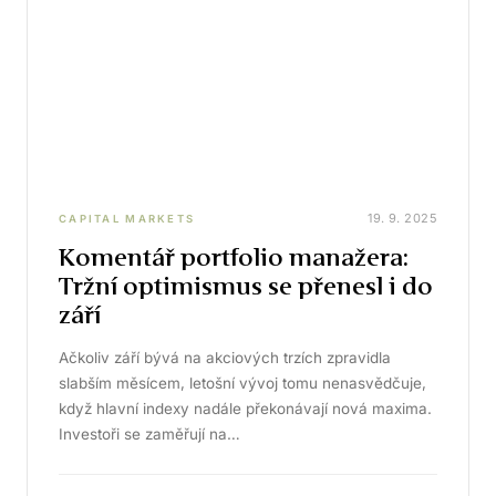
19. 9. 2025
CAPITAL MARKETS
Komentář portfolio manažera:
Tržní optimismus se přenesl i do
září
Ačkoliv září bývá na akciových trzích zpravidla
slabším měsícem, letošní vývoj tomu nenasvědčuje,
když hlavní indexy nadále překonávají nová maxima.
Investoři se zaměřují na…