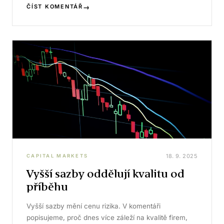
→
ČÍST KOMENTÁŘ
18. 9. 2025
CAPITAL MARKETS
Vyšší sazby oddělují kvalitu od
příběhu
Vyšší sazby mění cenu rizika. V komentáři
popisujeme, proč dnes více záleží na kvalitě firem,