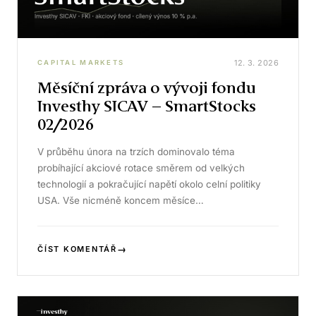
12. 3. 2026
CAPITAL MARKETS
Měsíční zpráva o vývoji fondu
Investhy SICAV – SmartStocks
02/2026
V průběhu února na trzích dominovalo téma
probíhající akciové rotace směrem od velkých
technologií a pokračující napětí okolo celní politiky
USA. Vše nicméně koncem měsíce…
→
ČÍST KOMENTÁŘ