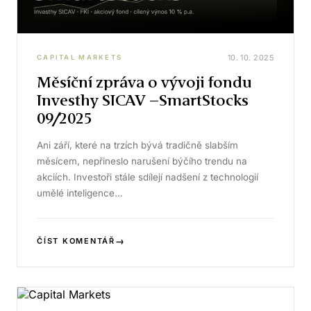
10. 10. 2025
CAPITAL MARKETS
Měsíční zpráva o vývoji fondu
Investhy SICAV –SmartStocks
09/2025
Ani září, které na trzích bývá tradičně slabším
měsícem, nepřineslo narušení býčího trendu na
akciích. Investoři stále sdílejí nadšení z technologií
umělé inteligence…
→
ČÍST KOMENTÁŘ