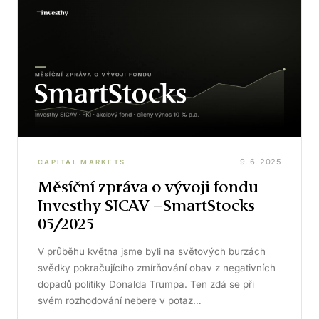
9. 6. 2025
CAPITAL MARKETS
Měsíční zpráva o vývoji fondu
Investhy SICAV –SmartStocks
05/2025
V průběhu května jsme byli na světových burzách
svědky pokračujícího zmírňování obav z negativních
dopadů politiky Donalda Trumpa. Ten zdá se při
svém rozhodování nebere v potaz…