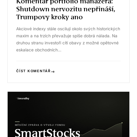
Komentář portfolio manažera:
Shutdown nervozitu nepřináší,
Trumpovy kroky ano
Akciové indexy stále oscilují okolo svých historických
maxim a na trzích převažuje spíše dobrá nálada. Na
druhou stranu investoři cítí obavy z možné opětovné
eskalace obchodních…
→
ČÍST KOMENTÁŘ