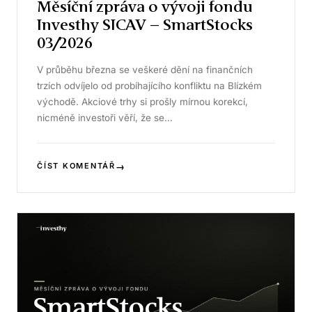
Měsíční zpráva o vývoji fondu
Investhy SICAV – SmartStocks
03/2026
V průběhu března se veškeré dění na finančních
trzích odvíjelo od probíhajícího konfliktu na Blízkém
východě. Akciové trhy si prošly mírnou korekcí,
nicméně investoři věří, že se…
→
ČÍST KOMENTÁŘ