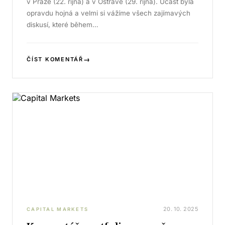
v Praze (22. října) a v Ostravě (29. října). Účast byla
opravdu hojná a velmi si vážíme všech zajímavých
diskusí, které během…
→
ČÍST KOMENTÁŘ
20. 10. 2025
CAPITAL MARKETS