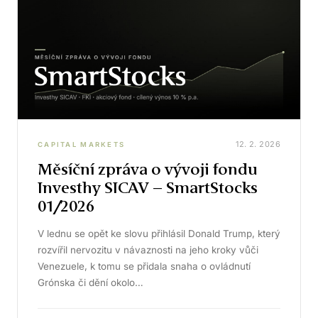
12. 2. 2026
CAPITAL MARKETS
Měsíční zpráva o vývoji fondu
Investhy SICAV – SmartStocks
01/2026
V lednu se opět ke slovu přihlásil Donald Trump, který
rozvířil nervozitu v návaznosti na jeho kroky vůči
Venezuele, k tomu se přidala snaha o ovládnutí
Grónska či dění okolo…