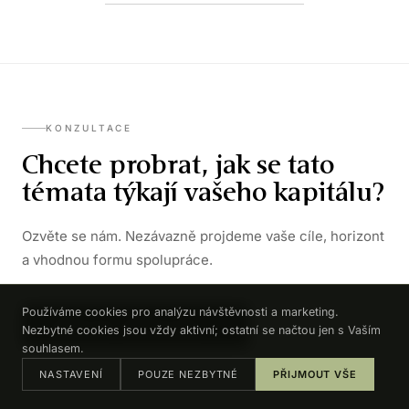
KONZULTACE
Chcete probrat, jak se tato
témata týkají vašeho kapitálu?
Ozvěte se nám. Nezávazně projdeme vaše cíle, horizont
a vhodnou formu spolupráce.
Používáme cookies pro analýzu návštěvnosti a marketing.
DOMLUVIT KONZULTACI →
Nezbytné cookies jsou vždy aktivní; ostatní se načtou jen s Vaším
souhlasem.
NASTAVENÍ
POUZE NEZBYTNÉ
PŘIJMOUT VŠE