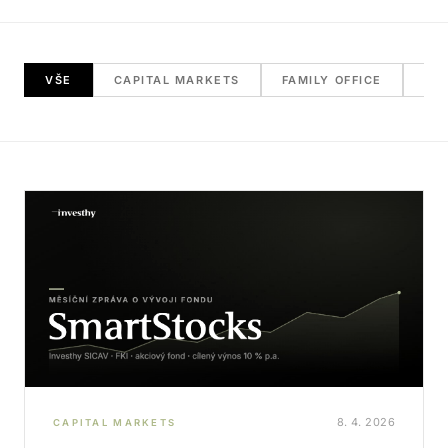
VŠE
CAPITAL MARKETS
FAMILY OFFICE
RE
8. 4. 2026
CAPITAL MARKETS