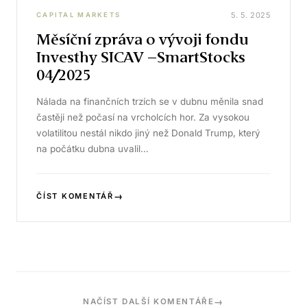
5. 5. 2025
CAPITAL MARKETS
Měsíční zpráva o vývoji fondu
Investhy SICAV –SmartStocks
04/2025
Nálada na finančních trzích se v dubnu měnila snad
častěji než počasí na vrcholcích hor. Za vysokou
volatilitou nestál nikdo jiný než Donald Trump, který
na počátku dubna uvalil…
→
ČÍST KOMENTÁŘ
→
NAČÍST DALŠÍ KOMENTÁŘE