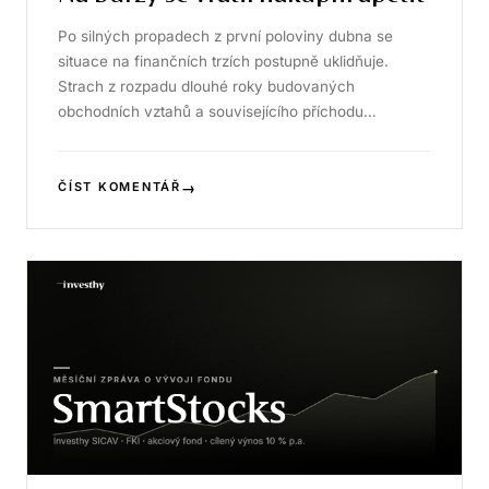
Po silných propadech z první poloviny dubna se
situace na finančních trzích postupně uklidňuje.
Strach z rozpadu dlouhé roky budovaných
obchodních vztahů a souvisejícího příchodu…
→
ČÍST KOMENTÁŘ