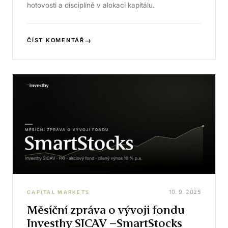
hotovosti a disciplíně v alokaci kapitálu.
→
ČÍST KOMENTÁŘ
10. 9. 2025
CAPITAL MARKETS
Měsíční zpráva o vývoji fondu
Investhy SICAV –SmartStocks