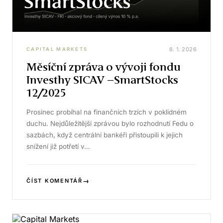
8. 1. 2026
CAPITAL MARKETS
Měsíční zpráva o vývoji fondu
Investhy SICAV –SmartStocks
12/2025
Prosinec probíhal na finančních trzích v poklidném
duchu. Nejdůležitější zprávou bylo rozhodnutí Fedu o
sazbách, když centrální bankéři přistoupili k jejich
snížení již potřetí v…
→
ČÍST KOMENTÁŘ