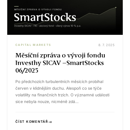
8. 7. 2025
CAPITAL MARKETS
Měsíční zpráva o vývoji fondu
Investhy SICAV –SmartStocks
06/2025
Po předchozích turbulentních měsících probíhal
červen v klidnějším duchu. Alespoň co se týče
volatility na finančních trzích. O významné události
sice nebyla nouze, nicméně zdá…
→
ČÍST KOMENTÁŘ