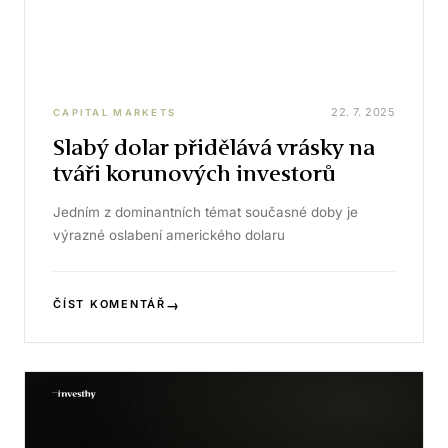
22. 7. 2025
CAPITAL MARKETS
Slabý dolar přidělává vrásky na
tváři korunových investorů
Jedním z dominantních témat současné doby je
výrazné oslabení amerického dolaru
→
ČÍST KOMENTÁŘ