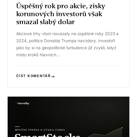
Úspěšný rok pro akcie, zisky
korunových investorů však
smazal slabý dolar
Akciové trhy vloni navázaly na úspěšné roky 2023 a
2024, politice Donalda Trumpa navzdory. Investoři
jako by si na geopolitické turbulence již zvykli, když
místo kroků hlavních…
→
ČÍST KOMENTÁŘ