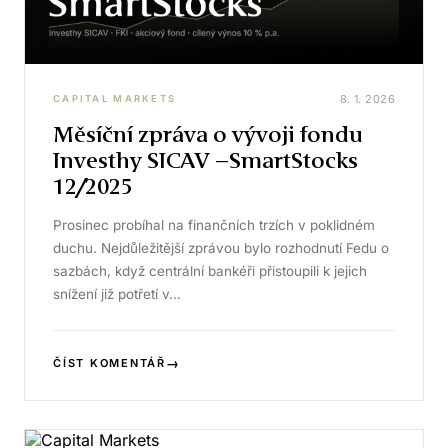
8. 1. 2026
CAPITAL MARKETS
Měsíční zpráva o vývoji fondu
Investhy SICAV –SmartStocks
12/2025
Prosinec probíhal na finančních trzích v poklidném
duchu. Nejdůležitější zprávou bylo rozhodnutí Fedu o
sazbách, když centrální bankéři přistoupili k jejich
snížení již potřetí v…
→
ČÍST KOMENTÁŘ