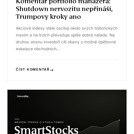
Komentář portfolio manažera:
Shutdown nervozitu nepřináší,
Trumpovy kroky ano
Akciové indexy stále oscilují okolo svých historických
maxim a na trzích převažuje spíše dobrá nálada. Na
druhou stranu investoři cítí obavy z možné opětovné
eskalace obchodních…
→
ČÍST KOMENTÁŘ