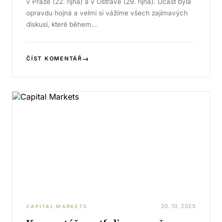
v Praze (22. října) a v Ostravě (29. října). Účast byla
opravdu hojná a velmi si vážíme všech zajímavých
diskusí, které během…
→
ČÍST KOMENTÁŘ
20. 10. 2025
CAPITAL MARKETS