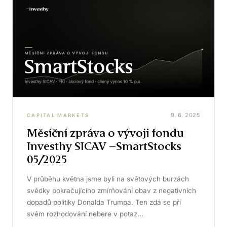
9. 6. 2025
CAPITAL MARKETS
Měsíční zpráva o vývoji fondu
Investhy SICAV –SmartStocks
05/2025
V průběhu května jsme byli na světových burzách
svědky pokračujícího zmírňování obav z negativních
dopadů politiky Donalda Trumpa. Ten zdá se při
svém rozhodování nebere v potaz…