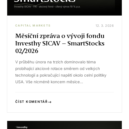
12. 3. 2026
CAPITAL MARKETS
Měsíční zpráva o vývoji fondu
Investhy SICAV – SmartStocks
02/2026
V průběhu února na trzích dominovalo téma
probíhající akciové rotace směrem od velkých
technologií a pokračující napětí okolo celní politiky
USA. Vše nicméně koncem měsíce…
→
ČÍST KOMENTÁŘ