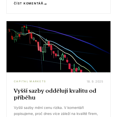
→
ČÍST KOMENTÁŘ
18. 9. 2025
CAPITAL MARKETS
Vyšší sazby oddělují kvalitu od
příběhu
Vyšší sazby mění cenu rizika. V komentáři
popisujeme, proč dnes více záleží na kvalitě firem,