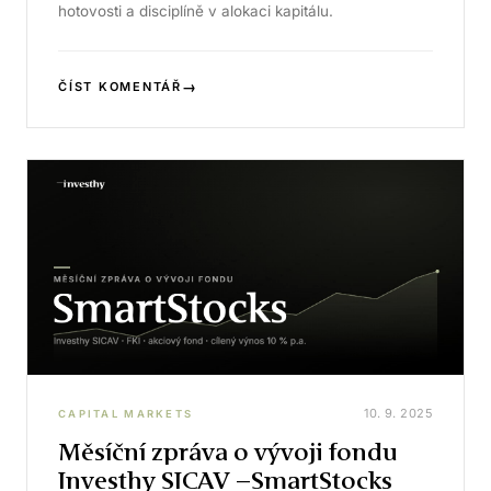
hotovosti a disciplíně v alokaci kapitálu.
→
ČÍST KOMENTÁŘ
10. 9. 2025
CAPITAL MARKETS
Měsíční zpráva o vývoji fondu
Investhy SICAV –SmartStocks