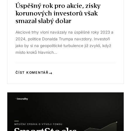
Úspěšný rok pro akcie, zisky
korunových investorů však
smazal slabý dolar
Akciové trhy vloni navázaly na úspěšné roky 2023 a
2024, politice Donalda Trumpa navzdory. Investoři
jako by si na geopolitické turbulence již zvykli, když
místo kroků hlavních…
→
ČÍST KOMENTÁŘ