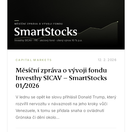
12. 2. 2026
CAPITAL MARKETS
Měsíční zpráva o vývoji fondu
Investhy SICAV – SmartStocks
01/2026
V lednu se opět ke slovu přihlásil Donald Trump, který
rozvířil nervozitu v návaznosti na jeho kroky vůči
Venezuele, k tomu se přidala snaha o ovládnutí
Grónska či dění okolo…