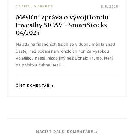
5. 5. 2025
CAPITAL MARKETS
Měsíční zpráva o vývoji fondu
Investhy SICAV –SmartStocks
04/2025
Nálada na finančních trzích se v dubnu měnila snad
častěji než počasí na vrcholcích hor. Za vysokou
volatilitou nestál nikdo jiný než Donald Trump, který
na počátku dubna uvalil…
→
ČÍST KOMENTÁŘ
→
NAČÍST DALŠÍ KOMENTÁŘE