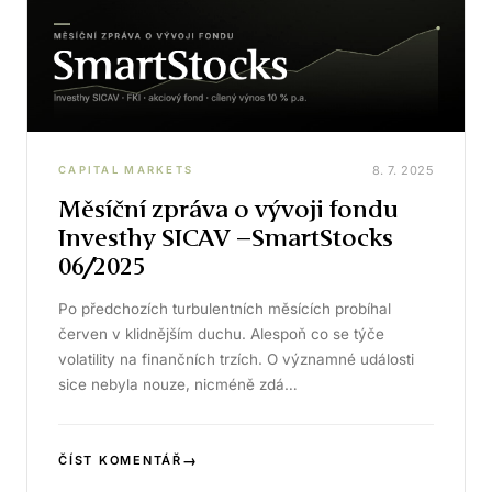
8. 7. 2025
CAPITAL MARKETS
Měsíční zpráva o vývoji fondu
Investhy SICAV –SmartStocks
06/2025
Po předchozích turbulentních měsících probíhal
červen v klidnějším duchu. Alespoň co se týče
volatility na finančních trzích. O významné události
sice nebyla nouze, nicméně zdá…
→
ČÍST KOMENTÁŘ