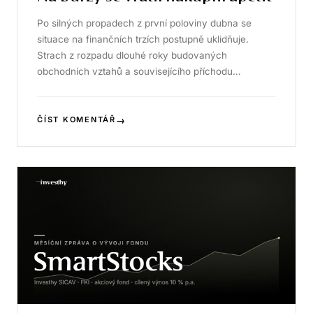
Po silných propadech z první poloviny dubna se
situace na finančních trzích postupně uklidňuje.
Strach z rozpadu dlouhé roky budovaných
obchodních vztahů a souvisejícího příchodu…
→
ČÍST KOMENTÁŘ