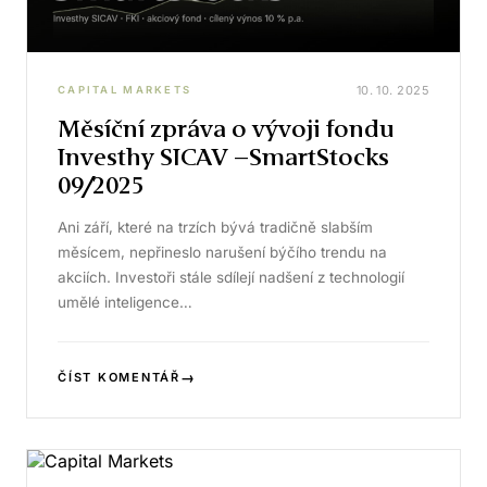
10. 10. 2025
CAPITAL MARKETS
Měsíční zpráva o vývoji fondu
Investhy SICAV –SmartStocks
09/2025
Ani září, které na trzích bývá tradičně slabším
měsícem, nepřineslo narušení býčího trendu na
akciích. Investoři stále sdílejí nadšení z technologií
umělé inteligence…
→
ČÍST KOMENTÁŘ