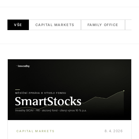
VŠE
CAPITAL MARKETS
FAMILY OFFICE
RE
8. 4. 2026
CAPITAL MARKETS