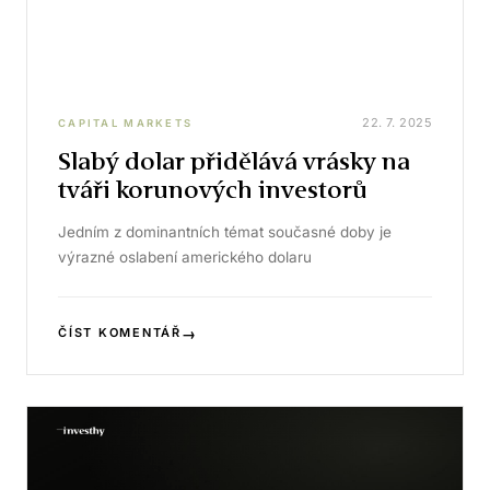
22. 7. 2025
CAPITAL MARKETS
Slabý dolar přidělává vrásky na
tváři korunových investorů
Jedním z dominantních témat současné doby je
výrazné oslabení amerického dolaru
→
ČÍST KOMENTÁŘ