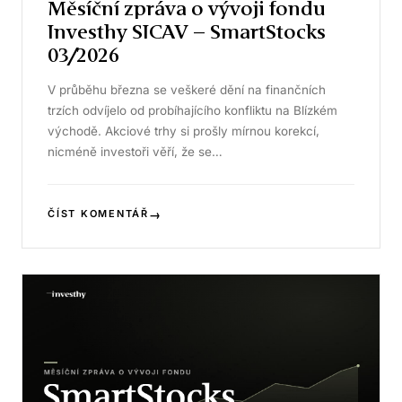
Měsíční zpráva o vývoji fondu
Investhy SICAV – SmartStocks
03/2026
V průběhu března se veškeré dění na finančních
trzích odvíjelo od probíhajícího konfliktu na Blízkém
východě. Akciové trhy si prošly mírnou korekcí,
nicméně investoři věří, že se…
→
ČÍST KOMENTÁŘ