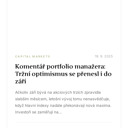
19. 9. 2025
CAPITAL MARKETS
Komentář portfolio manažera:
Tržní optimismus se přenesl i do
září
Ačkoliv září bývá na akciových trzích zpravidla
slabším měsícem, letošní vývoj tomu nenasvědčuje,
když hlavní indexy nadále překonávají nová maxima.
Investoři se zaměřují na…