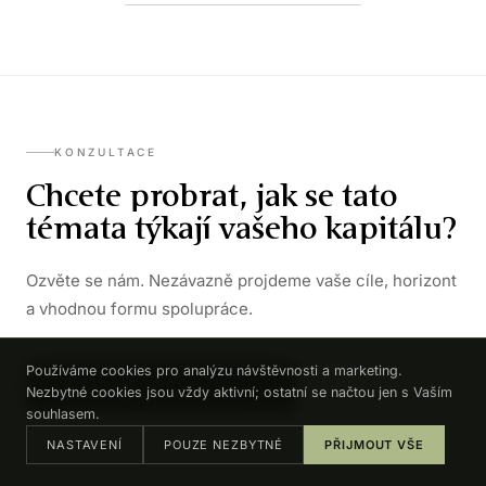
KONZULTACE
Chcete probrat, jak se tato
témata týkají vašeho kapitálu?
Ozvěte se nám. Nezávazně projdeme vaše cíle, horizont
a vhodnou formu spolupráce.
Používáme cookies pro analýzu návštěvnosti a marketing.
DOMLUVIT KONZULTACI →
Nezbytné cookies jsou vždy aktivní; ostatní se načtou jen s Vaším
souhlasem.
NASTAVENÍ
POUZE NEZBYTNÉ
PŘIJMOUT VŠE