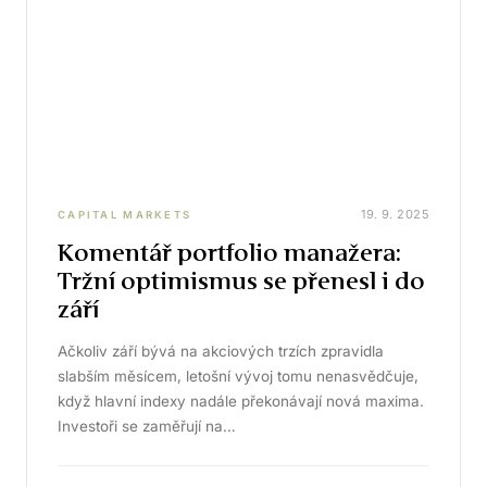
19. 9. 2025
CAPITAL MARKETS
Komentář portfolio manažera:
Tržní optimismus se přenesl i do
září
Ačkoliv září bývá na akciových trzích zpravidla
slabším měsícem, letošní vývoj tomu nenasvědčuje,
když hlavní indexy nadále překonávají nová maxima.
Investoři se zaměřují na…