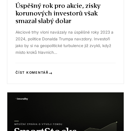
Úspěšný rok pro akcie, zisky
korunových investorů však
smazal slabý dolar
Akciové trhy vloni navázaly na úspěšné roky 2023 a
2024, politice Donalda Trumpa navzdory. Investoři
jako by si na geopolitické turbulence již zvykli, když
místo kroků hlavních…
→
ČÍST KOMENTÁŘ