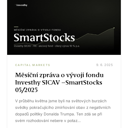
9. 6. 2025
CAPITAL MARKETS
Měsíční zpráva o vývoji fondu
Investhy SICAV –SmartStocks
05/2025
V průběhu května jsme byli na světových burzách
svědky pokračujícího zmírňování obav z negativních
dopadů politiky Donalda Trumpa. Ten zdá se při
svém rozhodování nebere v potaz…