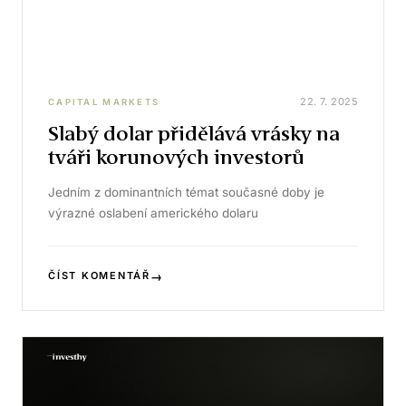
22. 7. 2025
CAPITAL MARKETS
Slabý dolar přidělává vrásky na
tváři korunových investorů
Jedním z dominantních témat současné doby je
výrazné oslabení amerického dolaru
→
ČÍST KOMENTÁŘ