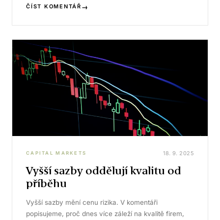
→
ČÍST KOMENTÁŘ
18. 9. 2025
CAPITAL MARKETS
Vyšší sazby oddělují kvalitu od
příběhu
Vyšší sazby mění cenu rizika. V komentáři
popisujeme, proč dnes více záleží na kvalitě firem,