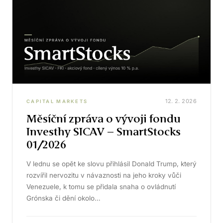
12. 2. 2026
CAPITAL MARKETS
Měsíční zpráva o vývoji fondu
Investhy SICAV – SmartStocks
01/2026
V lednu se opět ke slovu přihlásil Donald Trump, který
rozvířil nervozitu v návaznosti na jeho kroky vůči
Venezuele, k tomu se přidala snaha o ovládnutí
Grónska či dění okolo…