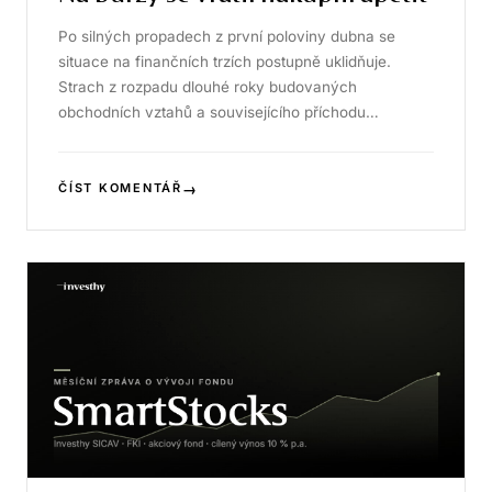
Po silných propadech z první poloviny dubna se
situace na finančních trzích postupně uklidňuje.
Strach z rozpadu dlouhé roky budovaných
obchodních vztahů a souvisejícího příchodu…
→
ČÍST KOMENTÁŘ