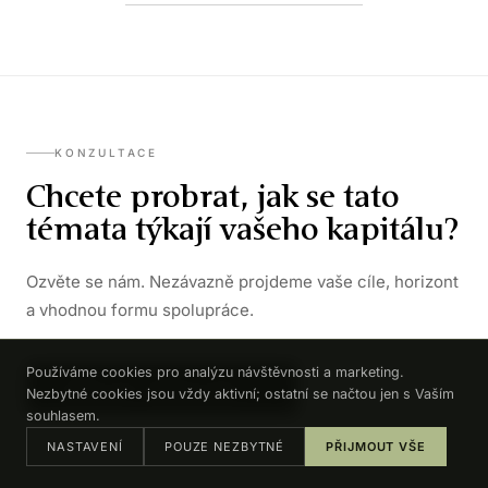
KONZULTACE
Chcete probrat, jak se tato
témata týkají vašeho kapitálu?
Ozvěte se nám. Nezávazně projdeme vaše cíle, horizont
a vhodnou formu spolupráce.
Používáme cookies pro analýzu návštěvnosti a marketing.
DOMLUVIT KONZULTACI →
Nezbytné cookies jsou vždy aktivní; ostatní se načtou jen s Vaším
souhlasem.
NASTAVENÍ
POUZE NEZBYTNÉ
PŘIJMOUT VŠE