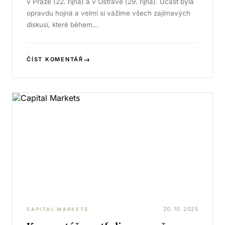
v Praze (22. října) a v Ostravě (29. října). Účast byla
opravdu hojná a velmi si vážíme všech zajímavých
diskusí, které během…
→
ČÍST KOMENTÁŘ
20. 10. 2025
CAPITAL MARKETS