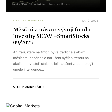
10. 10. 2025
CAPITAL MARKETS
Měsíční zpráva o vývoji fondu
Investhy SICAV –SmartStocks
09/2025
Ani září, které na trzích bývá tradičně slabším
měsícem, nepřineslo narušení býčího trendu na
akciích. Investoři stále sdílejí nadšení z technologií
umělé inteligence…
→
ČÍST KOMENTÁŘ