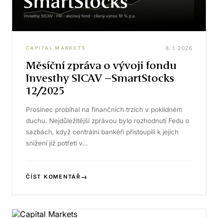
8. 1. 2026
CAPITAL MARKETS
Měsíční zpráva o vývoji fondu
Investhy SICAV –SmartStocks
12/2025
Prosinec probíhal na finančních trzích v poklidném
duchu. Nejdůležitější zprávou bylo rozhodnutí Fedu o
sazbách, když centrální bankéři přistoupili k jejich
snížení již potřetí v…
→
ČÍST KOMENTÁŘ