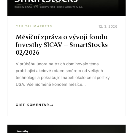
12. 3. 2026
CAPITAL MARKETS
Měsíční zpráva o vývoji fondu
Investhy SICAV – SmartStocks
02/2026
V průběhu února na trzích dominovalo téma
probíhající akciové rotace směrem od velkých
technologií a pokračující napětí okolo celní politiky
USA. Vše nicméně koncem měsíce…
→
ČÍST KOMENTÁŘ