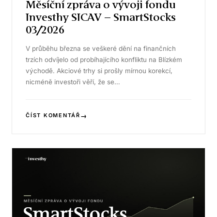
Měsíční zpráva o vývoji fondu
Investhy SICAV – SmartStocks
03/2026
V průběhu března se veškeré dění na finančních
trzích odvíjelo od probíhajícího konfliktu na Blízkém
východě. Akciové trhy si prošly mírnou korekcí,
nicméně investoři věří, že se…
→
ČÍST KOMENTÁŘ