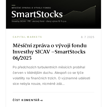
8. 7. 2025
CAPITAL MARKETS
Měsíční zpráva o vývoji fondu
Investhy SICAV –SmartStocks
06/2025
Po předchozích turbulentních měsících probíhal
červen v klidnějším duchu. Alespoň co se týče
volatility na finančních trzích. O významné události
sice nebyla nouze, nicméně zdá…
→
ČÍST KOMENTÁŘ