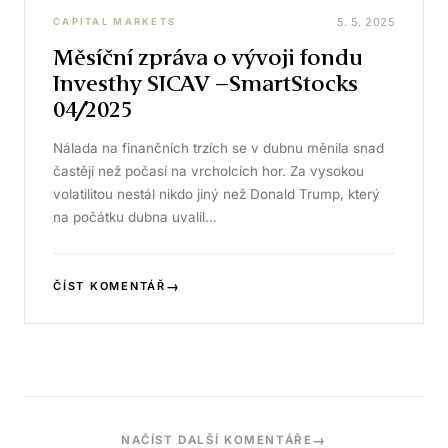
5. 5. 2025
CAPITAL MARKETS
Měsíční zpráva o vývoji fondu
Investhy SICAV –SmartStocks
04/2025
Nálada na finančních trzích se v dubnu měnila snad
častěji než počasí na vrcholcích hor. Za vysokou
volatilitou nestál nikdo jiný než Donald Trump, který
na počátku dubna uvalil…
→
ČÍST KOMENTÁŘ
→
NAČÍST DALŠÍ KOMENTÁŘE