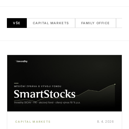
VŠE
CAPITAL MARKETS
FAMILY OFFICE
RE
8. 4. 2026
CAPITAL MARKETS