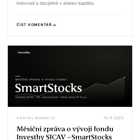
hotovosti a disciplíně v alokaci kapitálu.
→
ČÍST KOMENTÁŘ
10. 9. 2025
CAPITAL MARKETS
Měsíční zpráva o vývoji fondu
Investhy SICAV –SmartStocks