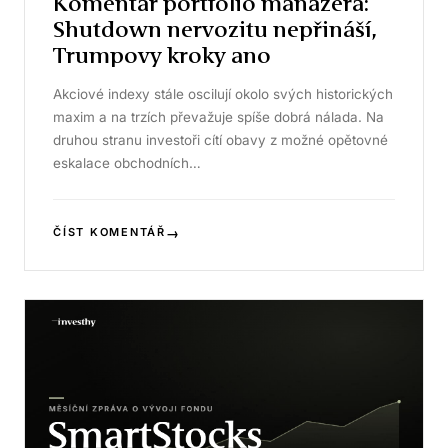
Komentář portfolio manažera:
Shutdown nervozitu nepřináší,
Trumpovy kroky ano
Akciové indexy stále oscilují okolo svých historických
maxim a na trzích převažuje spíše dobrá nálada. Na
druhou stranu investoři cítí obavy z možné opětovné
eskalace obchodních…
→
ČÍST KOMENTÁŘ