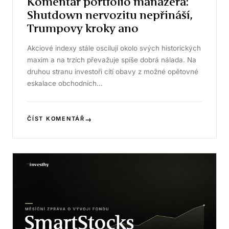
Komentář portfolio manažera:
Shutdown nervozitu nepřináší,
Trumpovy kroky ano
Akciové indexy stále oscilují okolo svých historických
maxim a na trzích převažuje spíše dobrá nálada. Na
druhou stranu investoři cítí obavy z možné opětovné
eskalace obchodních…
→
ČÍST KOMENTÁŘ