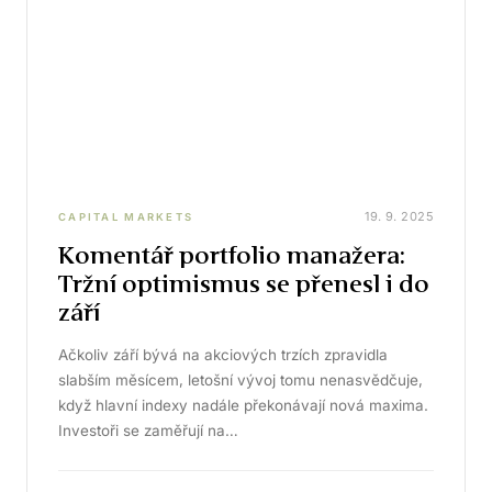
19. 9. 2025
CAPITAL MARKETS
Komentář portfolio manažera:
Tržní optimismus se přenesl i do
září
Ačkoliv září bývá na akciových trzích zpravidla
slabším měsícem, letošní vývoj tomu nenasvědčuje,
když hlavní indexy nadále překonávají nová maxima.
Investoři se zaměřují na…