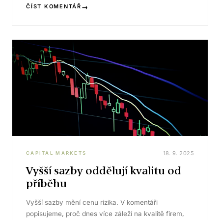
→
ČÍST KOMENTÁŘ
18. 9. 2025
CAPITAL MARKETS
Vyšší sazby oddělují kvalitu od
příběhu
Vyšší sazby mění cenu rizika. V komentáři
popisujeme, proč dnes více záleží na kvalitě firem,