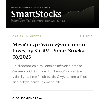
8. 7. 2025
CAPITAL MARKETS
Měsíční zpráva o vývoji fondu
Investhy SICAV –SmartStocks
06/2025
Po předchozích turbulentních měsících probíhal
červen v klidnějším duchu. Alespoň co se týče
volatility na finančních trzích. O významné události
sice nebyla nouze, nicméně zdá…
→
ČÍST KOMENTÁŘ