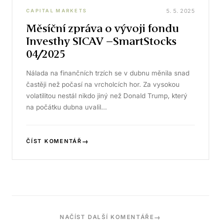
5. 5. 2025
CAPITAL MARKETS
Měsíční zpráva o vývoji fondu
Investhy SICAV –SmartStocks
04/2025
Nálada na finančních trzích se v dubnu měnila snad
častěji než počasí na vrcholcích hor. Za vysokou
volatilitou nestál nikdo jiný než Donald Trump, který
na počátku dubna uvalil…
→
ČÍST KOMENTÁŘ
→
NAČÍST DALŠÍ KOMENTÁŘE