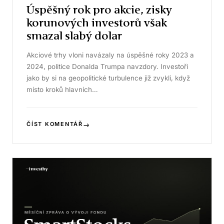
Úspěšný rok pro akcie, zisky
korunových investorů však
smazal slabý dolar
Akciové trhy vloni navázaly na úspěšné roky 2023 a
2024, politice Donalda Trumpa navzdory. Investoři
jako by si na geopolitické turbulence již zvykli, když
místo kroků hlavních…
→
ČÍST KOMENTÁŘ