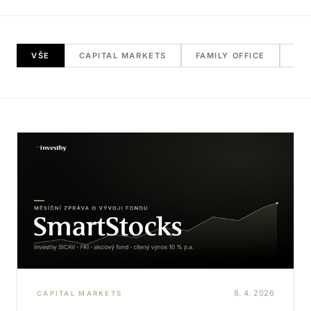
VŠE
CAPITAL MARKETS
FAMILY OFFICE
RE
8. 4. 2026
CAPITAL MARKETS