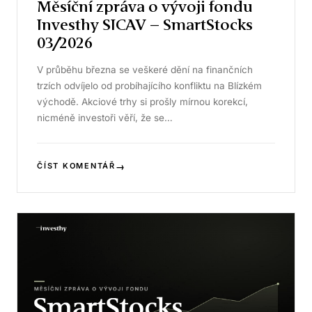
Měsíční zpráva o vývoji fondu
Investhy SICAV – SmartStocks
03/2026
V průběhu března se veškeré dění na finančních
trzích odvíjelo od probíhajícího konfliktu na Blízkém
východě. Akciové trhy si prošly mírnou korekcí,
nicméně investoři věří, že se…
→
ČÍST KOMENTÁŘ