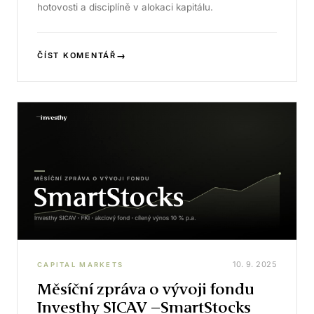
hotovosti a disciplíně v alokaci kapitálu.
→
ČÍST KOMENTÁŘ
10. 9. 2025
CAPITAL MARKETS
Měsíční zpráva o vývoji fondu
Investhy SICAV –SmartStocks