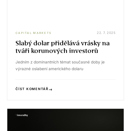
22. 7. 2025
CAPITAL MARKETS
Slabý dolar přidělává vrásky na
tváři korunových investorů
Jedním z dominantních témat současné doby je
výrazné oslabení amerického dolaru
→
ČÍST KOMENTÁŘ