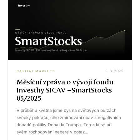
9. 6. 2025
CAPITAL MARKETS
Měsíční zpráva o vývoji fondu
Investhy SICAV –SmartStocks
05/2025
V průběhu května jsme byli na světových burzách
svědky pokračujícího zmírňování obav z negativních
dopadů politiky Donalda Trumpa. Ten zdá se při
svém rozhodování nebere v potaz…