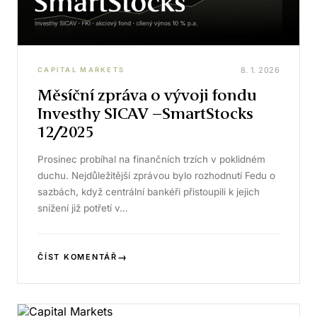
8. 1. 2026
CAPITAL MARKETS
Měsíční zpráva o vývoji fondu
Investhy SICAV –SmartStocks
12/2025
Prosinec probíhal na finančních trzích v poklidném
duchu. Nejdůležitější zprávou bylo rozhodnutí Fedu o
sazbách, když centrální bankéři přistoupili k jejich
snížení již potřetí v…
→
ČÍST KOMENTÁŘ