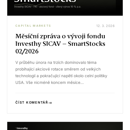
12. 3. 2026
CAPITAL MARKETS
Měsíční zpráva o vývoji fondu
Investhy SICAV – SmartStocks
02/2026
V průběhu února na trzích dominovalo téma
probíhající akciové rotace směrem od velkých
technologií a pokračující napětí okolo celní politiky
USA. Vše nicméně koncem měsíce…
→
ČÍST KOMENTÁŘ