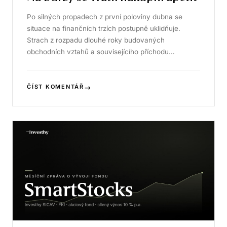
Po silných propadech z první poloviny dubna se
situace na finančních trzích postupně uklidňuje.
Strach z rozpadu dlouhé roky budovaných
obchodních vztahů a souvisejícího příchodu…
→
ČÍST KOMENTÁŘ