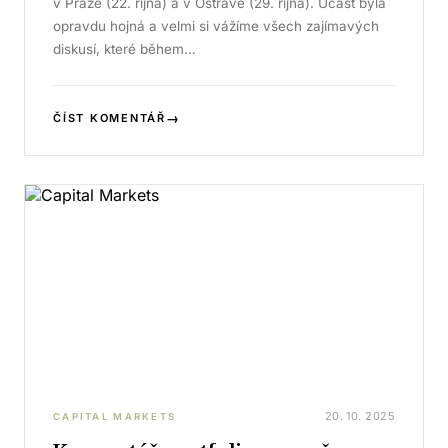
v Praze (22. října) a v Ostravě (29. října). Účast byla
opravdu hojná a velmi si vážíme všech zajímavých
diskusí, které během…
→
ČÍST KOMENTÁŘ
20. 10. 2025
CAPITAL MARKETS