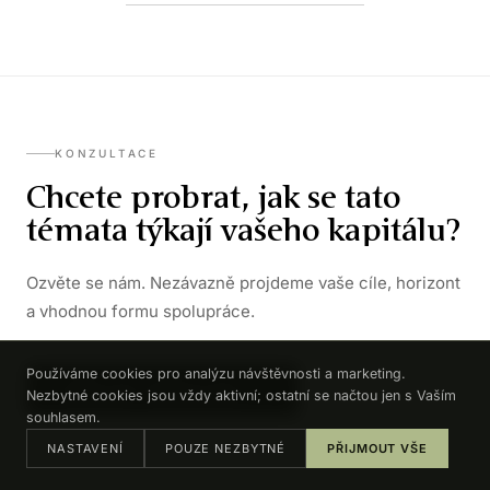
KONZULTACE
Chcete probrat, jak se tato
témata týkají vašeho kapitálu?
Ozvěte se nám. Nezávazně projdeme vaše cíle, horizont
a vhodnou formu spolupráce.
Používáme cookies pro analýzu návštěvnosti a marketing.
DOMLUVIT KONZULTACI →
Nezbytné cookies jsou vždy aktivní; ostatní se načtou jen s Vaším
souhlasem.
NASTAVENÍ
POUZE NEZBYTNÉ
PŘIJMOUT VŠE