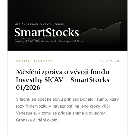
12. 2. 2026
CAPITAL MARKETS
Měsíční zpráva o vývoji fondu
Investhy SICAV – SmartStocks
01/2026
V lednu se opět ke slovu přihlásil Donald Trump, který
rozvířil nervozitu v návaznosti na jeho kroky vůči
Venezuele, k tomu se přidala snaha o ovládnutí
Grónska či dění okolo…