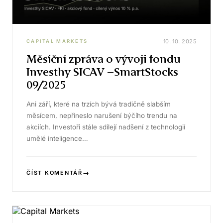
10. 10. 2025
CAPITAL MARKETS
Měsíční zpráva o vývoji fondu
Investhy SICAV –SmartStocks
09/2025
Ani září, které na trzích bývá tradičně slabším
měsícem, nepřineslo narušení býčího trendu na
akciích. Investoři stále sdílejí nadšení z technologií
umělé inteligence…
→
ČÍST KOMENTÁŘ