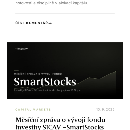
hotovosti a disciplíně v alokaci kapitálu.
→
ČÍST KOMENTÁŘ
10. 9. 2025
CAPITAL MARKETS
Měsíční zpráva o vývoji fondu
Investhy SICAV –SmartStocks