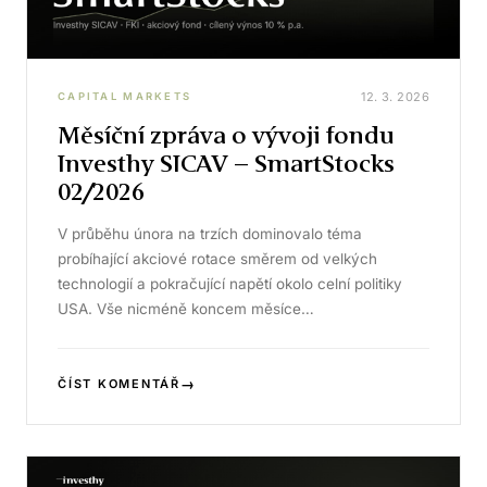
12. 3. 2026
CAPITAL MARKETS
Měsíční zpráva o vývoji fondu
Investhy SICAV – SmartStocks
02/2026
V průběhu února na trzích dominovalo téma
probíhající akciové rotace směrem od velkých
technologií a pokračující napětí okolo celní politiky
USA. Vše nicméně koncem měsíce…
→
ČÍST KOMENTÁŘ