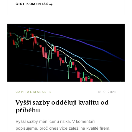
→
ČÍST KOMENTÁŘ
18. 9. 2025
CAPITAL MARKETS
Vyšší sazby oddělují kvalitu od
příběhu
Vyšší sazby mění cenu rizika. V komentáři
popisujeme, proč dnes více záleží na kvalitě firem,