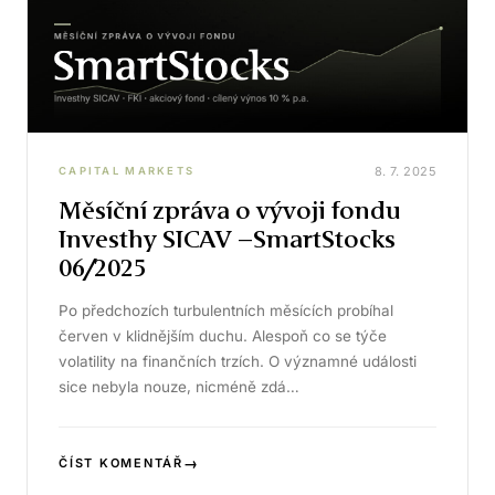
8. 7. 2025
CAPITAL MARKETS
Měsíční zpráva o vývoji fondu
Investhy SICAV –SmartStocks
06/2025
Po předchozích turbulentních měsících probíhal
červen v klidnějším duchu. Alespoň co se týče
volatility na finančních trzích. O významné události
sice nebyla nouze, nicméně zdá…
→
ČÍST KOMENTÁŘ