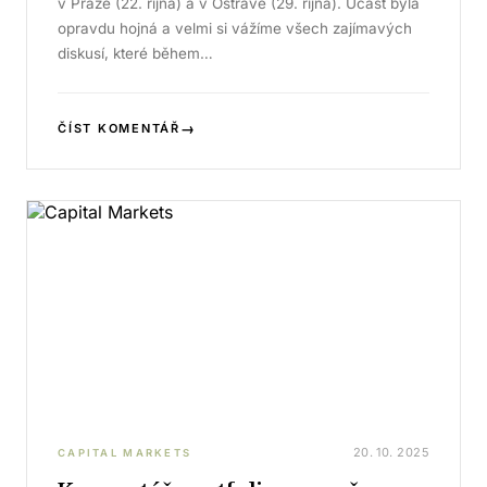
v Praze (22. října) a v Ostravě (29. října). Účast byla
opravdu hojná a velmi si vážíme všech zajímavých
diskusí, které během…
→
ČÍST KOMENTÁŘ
20. 10. 2025
CAPITAL MARKETS