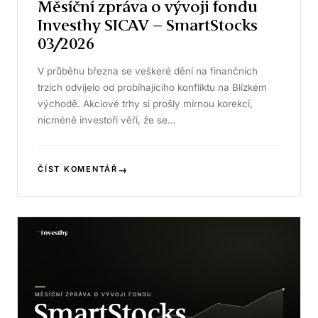
Měsíční zpráva o vývoji fondu
Investhy SICAV – SmartStocks
03/2026
V průběhu března se veškeré dění na finančních
trzích odvíjelo od probíhajícího konfliktu na Blízkém
východě. Akciové trhy si prošly mírnou korekcí,
nicméně investoři věří, že se…
→
ČÍST KOMENTÁŘ