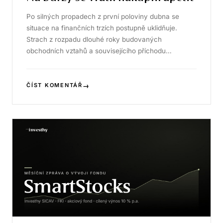
Po silných propadech z první poloviny dubna se
situace na finančních trzích postupně uklidňuje.
Strach z rozpadu dlouhé roky budovaných
obchodních vztahů a souvisejícího příchodu…
→
ČÍST KOMENTÁŘ