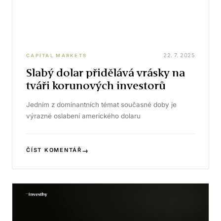
22. 7. 2025
CAPITAL MARKETS
Slabý dolar přidělává vrásky na
tváři korunových investorů
Jedním z dominantních témat současné doby je
výrazné oslabení amerického dolaru
→
ČÍST KOMENTÁŘ