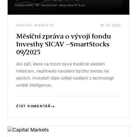
10. 10. 2025
CAPITAL MARKETS
Měsíční zpráva o vývoji fondu
Investhy SICAV –SmartStocks
09/2025
Ani září, které na trzích bývá tradičně slabším
měsícem, nepřineslo narušení býčího trendu na
akciích. Investoři stále sdílejí nadšení z technologií
umělé inteligence…
→
ČÍST KOMENTÁŘ