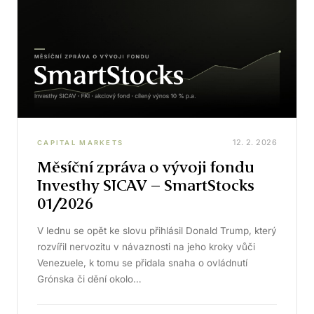
12. 2. 2026
CAPITAL MARKETS
Měsíční zpráva o vývoji fondu
Investhy SICAV – SmartStocks
01/2026
V lednu se opět ke slovu přihlásil Donald Trump, který
rozvířil nervozitu v návaznosti na jeho kroky vůči
Venezuele, k tomu se přidala snaha o ovládnutí
Grónska či dění okolo…