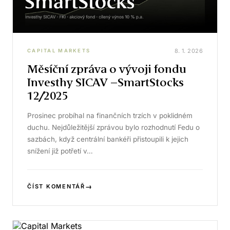
8. 1. 2026
CAPITAL MARKETS
Měsíční zpráva o vývoji fondu
Investhy SICAV –SmartStocks
12/2025
Prosinec probíhal na finančních trzích v poklidném
duchu. Nejdůležitější zprávou bylo rozhodnutí Fedu o
sazbách, když centrální bankéři přistoupili k jejich
snížení již potřetí v…
→
ČÍST KOMENTÁŘ