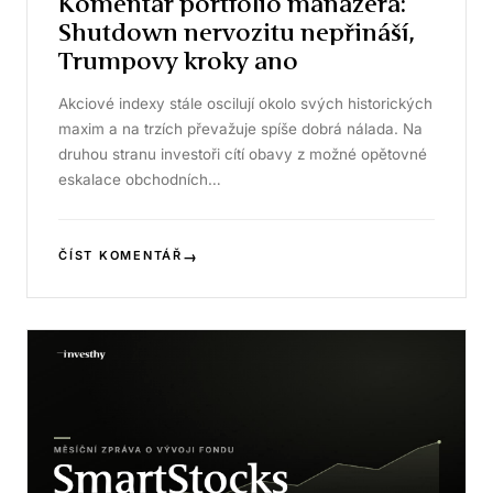
Komentář portfolio manažera:
Shutdown nervozitu nepřináší,
Trumpovy kroky ano
Akciové indexy stále oscilují okolo svých historických
maxim a na trzích převažuje spíše dobrá nálada. Na
druhou stranu investoři cítí obavy z možné opětovné
eskalace obchodních…
→
ČÍST KOMENTÁŘ