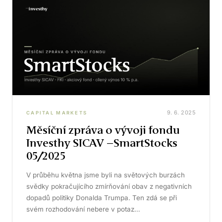
9. 6. 2025
CAPITAL MARKETS
Měsíční zpráva o vývoji fondu
Investhy SICAV –SmartStocks
05/2025
V průběhu května jsme byli na světových burzách
svědky pokračujícího zmírňování obav z negativních
dopadů politiky Donalda Trumpa. Ten zdá se při
svém rozhodování nebere v potaz…