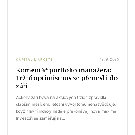
19. 9. 2025
CAPITAL MARKETS
Komentář portfolio manažera:
Tržní optimismus se přenesl i do
září
Ačkoliv září bývá na akciových trzích zpravidla
slabším měsícem, letošní vývoj tomu nenasvědčuje,
když hlavní indexy nadále překonávají nová maxima.
Investoři se zaměřují na…