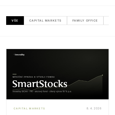
VŠE
CAPITAL MARKETS
FAMILY OFFICE
RE
8. 4. 2026
CAPITAL MARKETS