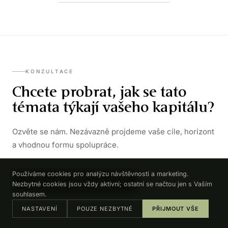
KONZULTACE
Chcete probrat, jak se tato
témata týkají vašeho kapitálu?
Ozvěte se nám. Nezávazně projdeme vaše cíle, horizont
a vhodnou formu spolupráce.
Používáme cookies pro analýzu návštěvnosti a marketing.
DOMLUVIT KONZULTACI →
Nezbytné cookies jsou vždy aktivní; ostatní se načtou jen s Vaším
souhlasem.
NASTAVENÍ
POUZE NEZBYTNÉ
PŘIJMOUT VŠE