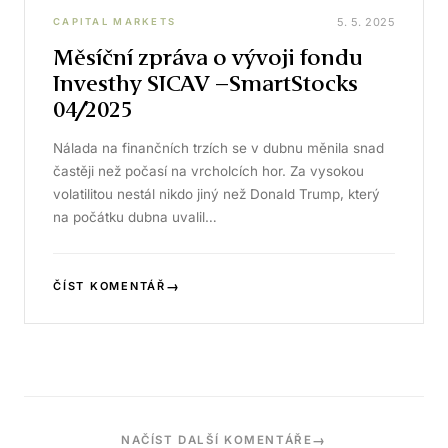
5. 5. 2025
CAPITAL MARKETS
Měsíční zpráva o vývoji fondu
Investhy SICAV –SmartStocks
04/2025
Nálada na finančních trzích se v dubnu měnila snad
častěji než počasí na vrcholcích hor. Za vysokou
volatilitou nestál nikdo jiný než Donald Trump, který
na počátku dubna uvalil…
→
ČÍST KOMENTÁŘ
→
NAČÍST DALŠÍ KOMENTÁŘE