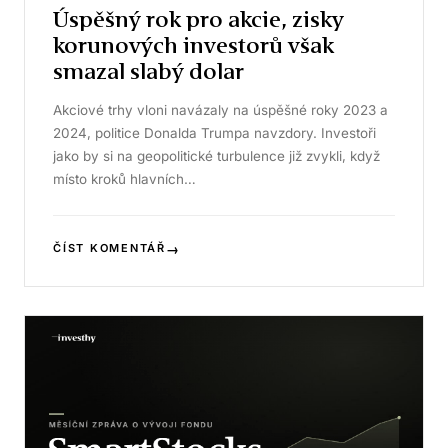
Úspěšný rok pro akcie, zisky
korunových investorů však
smazal slabý dolar
Akciové trhy vloni navázaly na úspěšné roky 2023 a
2024, politice Donalda Trumpa navzdory. Investoři
jako by si na geopolitické turbulence již zvykli, když
místo kroků hlavních…
→
ČÍST KOMENTÁŘ