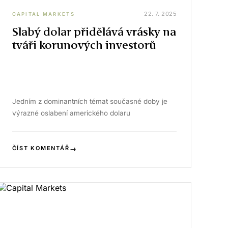
22. 7. 2025
CAPITAL MARKETS
Slabý dolar přidělává vrásky na
tváři korunových investorů
Jedním z dominantních témat současné doby je
výrazné oslabení amerického dolaru
→
ČÍST KOMENTÁŘ