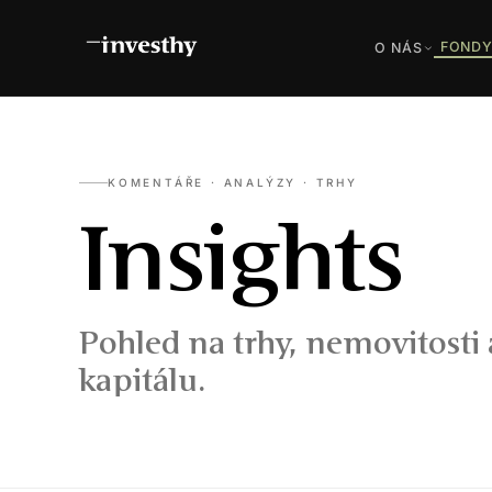
FOND
O NÁS
KOMENTÁŘE · ANALÝZY · TRHY
Insights
Pohled na trhy, nemovitosti
kapitálu.