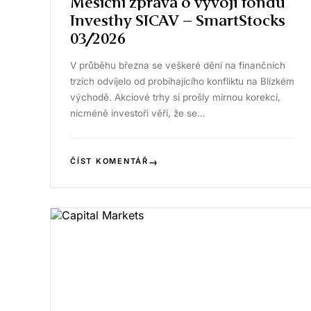
Měsíční zpráva o vývoji fondu
Investhy SICAV – SmartStocks
03/2026
V průběhu března se veškeré dění na finančních
trzích odvíjelo od probíhajícího konfliktu na Blízkém
východě. Akciové trhy si prošly mírnou korekcí,
nicméně investoři věří, že se…
→
ČÍST KOMENTÁŘ