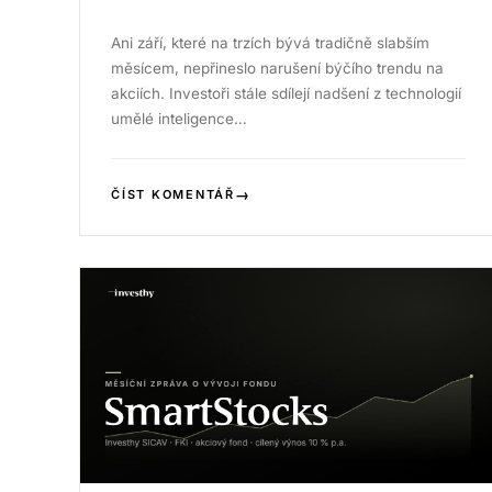
Ani září, které na trzích bývá tradičně slabším
měsícem, nepřineslo narušení býčího trendu na
akciích. Investoři stále sdílejí nadšení z technologií
umělé inteligence…
→
ČÍST KOMENTÁŘ