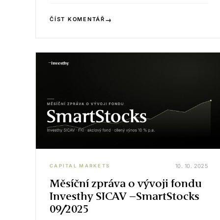
→
ČÍST KOMENTÁŘ
10. 10. 2025
CAPITAL MARKETS
Měsíční zpráva o vývoji fondu
Investhy SICAV –SmartStocks
09/2025