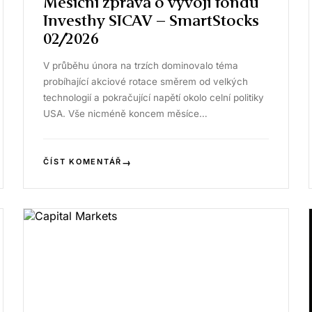
Měsíční zpráva o vývoji fondu
Investhy SICAV – SmartStocks
02/2026
V průběhu února na trzích dominovalo téma
probíhající akciové rotace směrem od velkých
technologií a pokračující napětí okolo celní politiky
USA. Vše nicméně koncem měsíce…
→
ČÍST KOMENTÁŘ