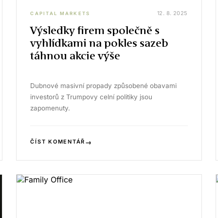
12. 8. 2025
CAPITAL MARKETS
Výsledky firem společně s
vyhlídkami na pokles sazeb
táhnou akcie výše
Dubnové masivní propady způsobené obavami
investorů z Trumpovy celní politiky jsou
zapomenuty.
→
ČÍST KOMENTÁŘ