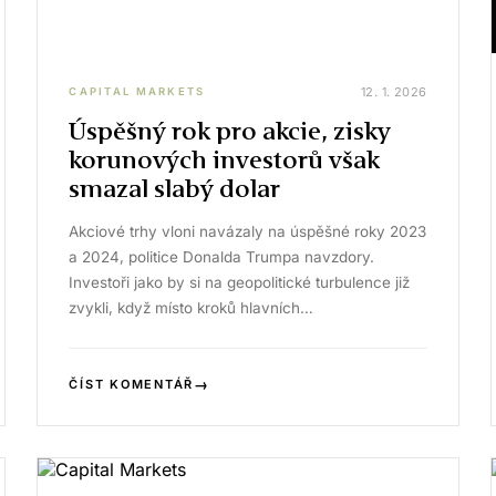
12. 1. 2026
CAPITAL MARKETS
Úspěšný rok pro akcie, zisky
korunových investorů však
smazal slabý dolar
Akciové trhy vloni navázaly na úspěšné roky 2023
a 2024, politice Donalda Trumpa navzdory.
Investoři jako by si na geopolitické turbulence již
zvykli, když místo kroků hlavních…
→
ČÍST KOMENTÁŘ