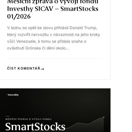
Měsíční zpráva o vývoji fondu
Investhy SICAV – SmartStocks
01/2026
V lednu se opět ke slovu přihlásil Donald Trump,
který rozvířil nervozitu v návaznosti na jeho kroky
vůči Venezuele, k tomu se přidala snaha o
ovládnutí Grónska či dění okolo…
→
ČÍST KOMENTÁŘ