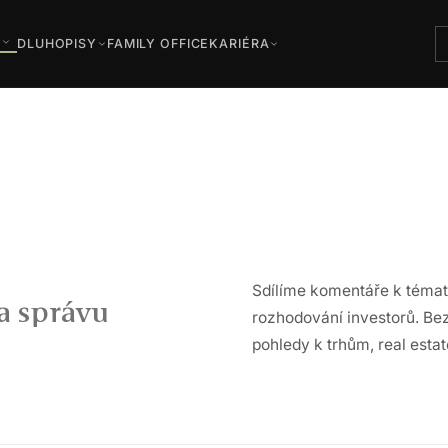
Y
DLUHOPISY
FAMILY OFFICE
KARIÉRA
Sdílíme komentáře k témat
 a správu
rozhodování investorů. Be
pohledy k trhům, real estat