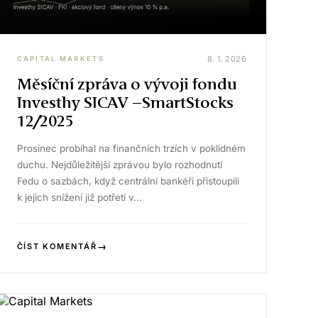
8. 1. 2026
CAPITAL MARKETS
Měsíční zpráva o vývoji fondu
Investhy SICAV –SmartStocks
12/2025
Prosinec probíhal na finančních trzích v poklidném
duchu. Nejdůležitější zprávou bylo rozhodnutí
Fedu o sazbách, když centrální bankéři přistoupili
k jejich snížení již potřetí v…
→
ČÍST KOMENTÁŘ