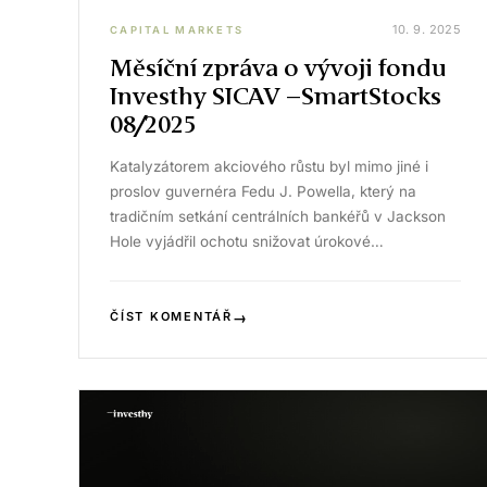
10. 9. 2025
CAPITAL MARKETS
Měsíční zpráva o vývoji fondu
Investhy SICAV –SmartStocks
08/2025
Katalyzátorem akciového růstu byl mimo jiné i
proslov guvernéra Fedu J. Powella, který na
tradičním setkání centrálních bankéřů v Jackson
Hole vyjádřil ochotu snižovat úrokové…
→
ČÍST KOMENTÁŘ