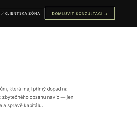
KLIENTSKÁ ZÓNA
DOMLUVIT KONZULTACI →
ům, která mají přímý dopad na
z zbytečného obsahu navíc — jen
e a správě kapitálu.