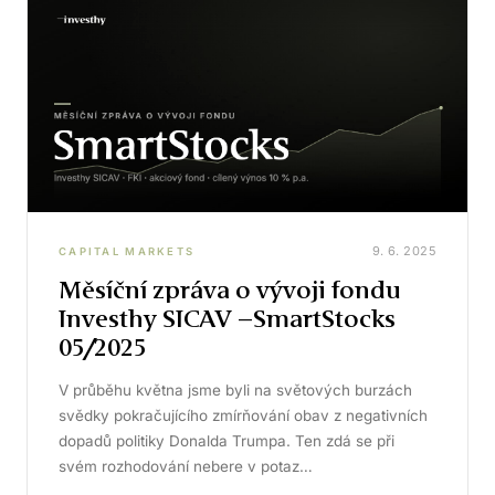
9. 6. 2025
CAPITAL MARKETS
Měsíční zpráva o vývoji fondu
Investhy SICAV –SmartStocks
05/2025
V průběhu května jsme byli na světových burzách
svědky pokračujícího zmírňování obav z negativních
dopadů politiky Donalda Trumpa. Ten zdá se při
svém rozhodování nebere v potaz…