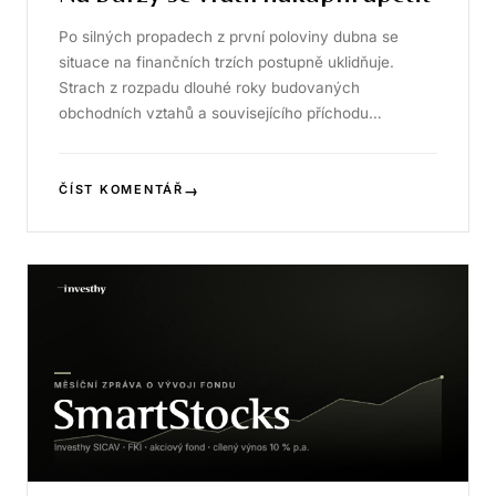
Po silných propadech z první poloviny dubna se
situace na finančních trzích postupně uklidňuje.
Strach z rozpadu dlouhé roky budovaných
obchodních vztahů a souvisejícího příchodu…
→
ČÍST KOMENTÁŘ