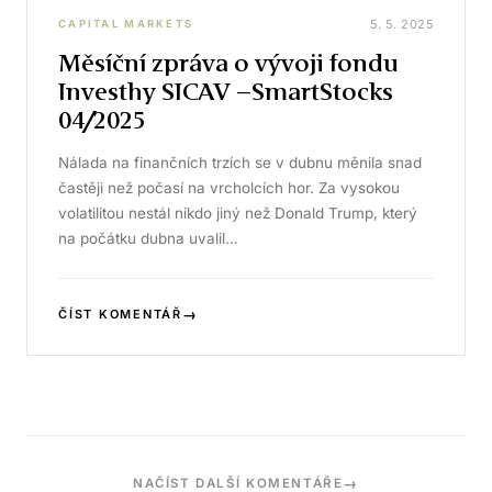
5. 5. 2025
CAPITAL MARKETS
Měsíční zpráva o vývoji fondu
Investhy SICAV –SmartStocks
04/2025
Nálada na finančních trzích se v dubnu měnila snad
častěji než počasí na vrcholcích hor. Za vysokou
volatilitou nestál nikdo jiný než Donald Trump, který
na počátku dubna uvalil…
→
ČÍST KOMENTÁŘ
→
NAČÍST DALŠÍ KOMENTÁŘE