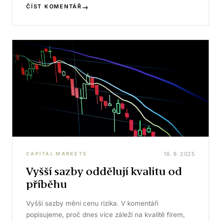
→
ČÍST KOMENTÁŘ
18. 9. 2025
CAPITAL MARKETS
Vyšší sazby oddělují kvalitu od
příběhu
Vyšší sazby mění cenu rizika. V komentáři
popisujeme, proč dnes více záleží na kvalitě firem,