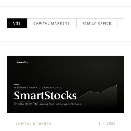
VŠE
CAPITAL MARKETS
FAMILY OFFICE
RE
8. 4. 2026
CAPITAL MARKETS