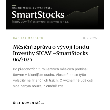
8. 7. 2025
CAPITAL MARKETS
Měsíční zpráva o vývoji fondu
Investhy SICAV –SmartStocks
06/2025
Po předchozích turbulentních měsících probíhal
červen v klidnějším duchu. Alespoň co se týče
volatility na finančních trzích. O významné události
sice nebyla nouze, nicméně zdá…
→
ČÍST KOMENTÁŘ