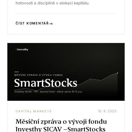
hotovosti a disciplíně v alokaci kapitálu.
→
ČÍST KOMENTÁŘ
10. 9. 2025
CAPITAL MARKETS
Měsíční zpráva o vývoji fondu
Investhy SICAV –SmartStocks