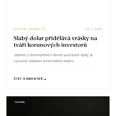
22. 7. 2025
CAPITAL MARKETS
Slabý dolar přidělává vrásky na
tváři korunových investorů
Jedním z dominantních témat současné doby je
výrazné oslabení amerického dolaru
→
ČÍST KOMENTÁŘ