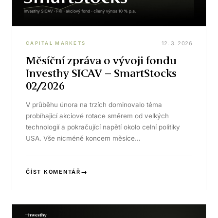
12. 3. 2026
CAPITAL MARKETS
Měsíční zpráva o vývoji fondu
Investhy SICAV – SmartStocks
02/2026
V průběhu února na trzích dominovalo téma
probíhající akciové rotace směrem od velkých
technologií a pokračující napětí okolo celní politiky
USA. Vše nicméně koncem měsíce…
→
ČÍST KOMENTÁŘ