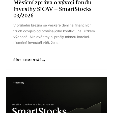
Měsíční zpráva o vývoji fondu
Investhy SICAV – SmartStocks
03/2026
V průběhu března se veškeré dění na finančních
trzích odvíjelo od probíhajícího konfliktu na Blízkém
východě. Akciové trhy si prošly mírnou korekcí,
nicméně investoři věří, že se…
→
ČÍST KOMENTÁŘ