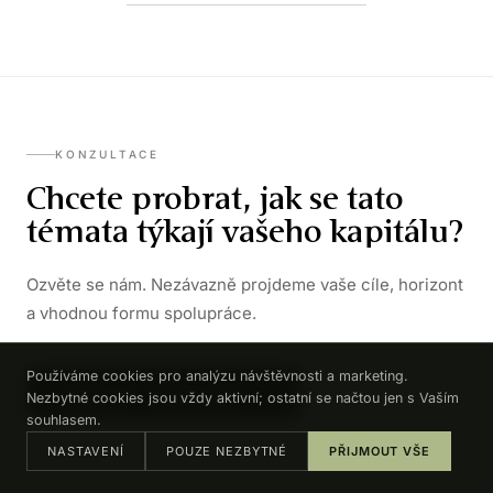
KONZULTACE
Chcete probrat, jak se tato
témata týkají vašeho kapitálu?
Ozvěte se nám. Nezávazně projdeme vaše cíle, horizont
a vhodnou formu spolupráce.
Používáme cookies pro analýzu návštěvnosti a marketing.
DOMLUVIT KONZULTACI →
Nezbytné cookies jsou vždy aktivní; ostatní se načtou jen s Vaším
souhlasem.
NASTAVENÍ
POUZE NEZBYTNÉ
PŘIJMOUT VŠE