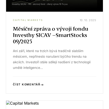
10. 10. 2025
CAPITAL MARKETS
Měsíční zpráva o vývoji fondu
Investhy SICAV –SmartStocks
09/2025
Ani září, které na trzích bývá tradičně slabším
měsícem, nepřineslo narušení býčího trendu na
akciích. Investoři stále sdílejí nadšení z technologií
umělé inteligence…
→
ČÍST KOMENTÁŘ