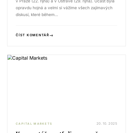
v Praze (22. října) a v Ostravě (29. října). Účast byla
opravdu hojná a velmi si vážíme všech zajímavých
diskusí, které během…
→
ČÍST KOMENTÁŘ
20. 10. 2025
CAPITAL MARKETS