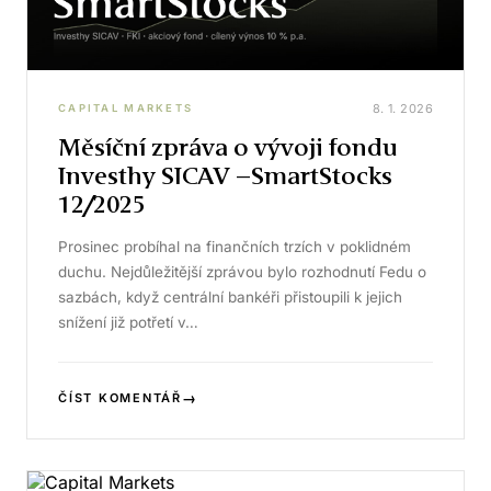
8. 1. 2026
CAPITAL MARKETS
Měsíční zpráva o vývoji fondu
Investhy SICAV –SmartStocks
12/2025
Prosinec probíhal na finančních trzích v poklidném
duchu. Nejdůležitější zprávou bylo rozhodnutí Fedu o
sazbách, když centrální bankéři přistoupili k jejich
snížení již potřetí v…
→
ČÍST KOMENTÁŘ