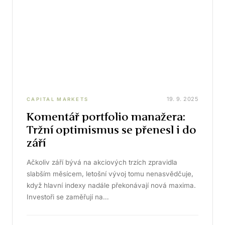
19. 9. 2025
CAPITAL MARKETS
Komentář portfolio manažera:
Tržní optimismus se přenesl i do
září
Ačkoliv září bývá na akciových trzích zpravidla
slabším měsícem, letošní vývoj tomu nenasvědčuje,
když hlavní indexy nadále překonávají nová maxima.
Investoři se zaměřují na…