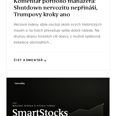
Komentář portfolio manažera:
Shutdown nervozitu nepřináší,
Trumpovy kroky ano
Akciové indexy stále oscilují okolo svých historických
maxim a na trzích převažuje spíše dobrá nálada. Na
druhou stranu investoři cítí obavy z možné opětovné
eskalace obchodních…
→
ČÍST KOMENTÁŘ