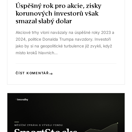
Úspěšný rok pro akcie, zisky
korunových investorů však
smazal slabý dolar
Akciové trhy vloni navázaly na úspěšné roky 2023 a
2024, politice Donalda Trumpa navzdory. Investoři
jako by si na geopolitické turbulence již zvykli, když
místo kroků hlavních…
→
ČÍST KOMENTÁŘ