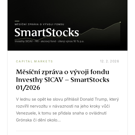
12. 2. 2026
CAPITAL MARKETS
Měsíční zpráva o vývoji fondu
Investhy SICAV – SmartStocks
01/2026
V lednu se opět ke slovu přihlásil Donald Trump, který
rozvířil nervozitu v návaznosti na jeho kroky vůči
Venezuele, k tomu se přidala snaha o ovládnutí
Grónska či dění okolo…