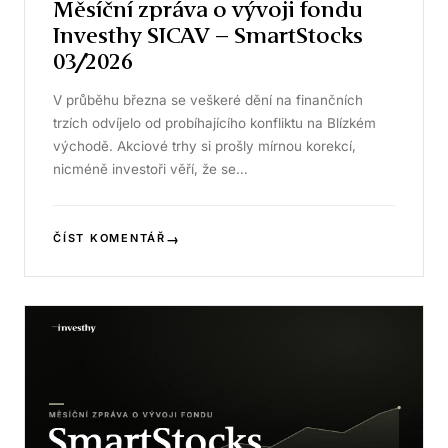
Měsíční zpráva o vývoji fondu
Investhy SICAV – SmartStocks
03/2026
V průběhu března se veškeré dění na finančních
trzích odvíjelo od probíhajícího konfliktu na Blízkém
východě. Akciové trhy si prošly mírnou korekcí,
nicméně investoři věří, že se…
→
ČÍST KOMENTÁŘ