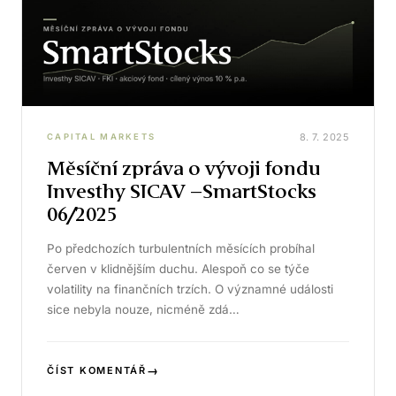
8. 7. 2025
CAPITAL MARKETS
Měsíční zpráva o vývoji fondu
Investhy SICAV –SmartStocks
06/2025
Po předchozích turbulentních měsících probíhal
červen v klidnějším duchu. Alespoň co se týče
volatility na finančních trzích. O významné události
sice nebyla nouze, nicméně zdá…
→
ČÍST KOMENTÁŘ