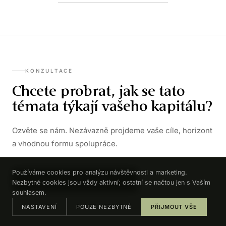
KONZULTACE
Chcete probrat, jak se tato
témata týkají vašeho kapitálu?
Ozvěte se nám. Nezávazně projdeme vaše cíle, horizont
a vhodnou formu spolupráce.
Používáme cookies pro analýzu návštěvnosti a marketing.
DOMLUVIT KONZULTACI →
Nezbytné cookies jsou vždy aktivní; ostatní se načtou jen s Vaším
souhlasem.
NASTAVENÍ
POUZE NEZBYTNÉ
PŘIJMOUT VŠE