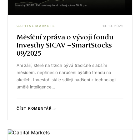
10. 10. 2025
CAPITAL MARKETS
Měsíční zpráva o vývoji fondu
Investhy SICAV –SmartStocks
09/2025
Ani září, které na trzích bývá tradičně slabším
měsícem, nepřineslo narušení býčího trendu na
akciích. Investoři stále sdílejí nadšení z technologií
umělé inteligence…
→
ČÍST KOMENTÁŘ