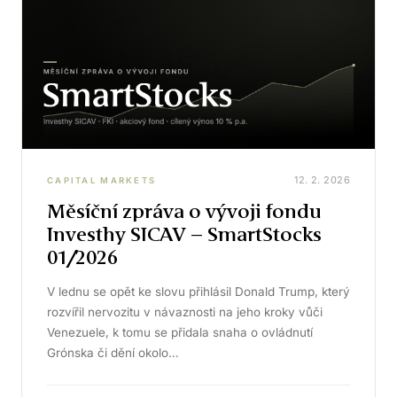
12. 2. 2026
CAPITAL MARKETS
Měsíční zpráva o vývoji fondu
Investhy SICAV – SmartStocks
01/2026
V lednu se opět ke slovu přihlásil Donald Trump, který
rozvířil nervozitu v návaznosti na jeho kroky vůči
Venezuele, k tomu se přidala snaha o ovládnutí
Grónska či dění okolo…