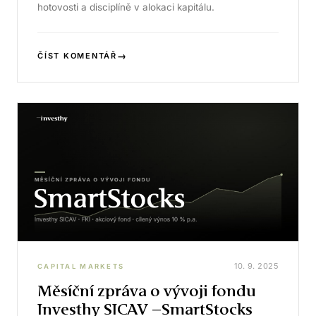
hotovosti a disciplíně v alokaci kapitálu.
→
ČÍST KOMENTÁŘ
10. 9. 2025
CAPITAL MARKETS
Měsíční zpráva o vývoji fondu
Investhy SICAV –SmartStocks