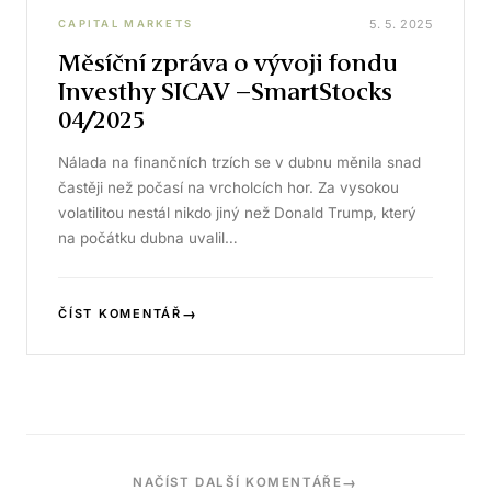
5. 5. 2025
CAPITAL MARKETS
Měsíční zpráva o vývoji fondu
Investhy SICAV –SmartStocks
04/2025
Nálada na finančních trzích se v dubnu měnila snad
častěji než počasí na vrcholcích hor. Za vysokou
volatilitou nestál nikdo jiný než Donald Trump, který
na počátku dubna uvalil…
→
ČÍST KOMENTÁŘ
→
NAČÍST DALŠÍ KOMENTÁŘE