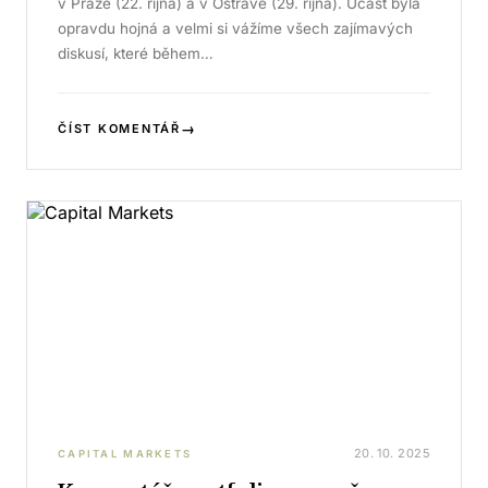
v Praze (22. října) a v Ostravě (29. října). Účast byla
opravdu hojná a velmi si vážíme všech zajímavých
diskusí, které během…
→
ČÍST KOMENTÁŘ
20. 10. 2025
CAPITAL MARKETS