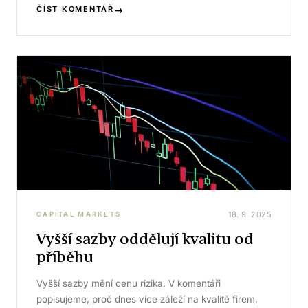
→
ČÍST KOMENTÁŘ
18. 9. 2025
CAPITAL MARKETS
Vyšší sazby oddělují kvalitu od
příběhu
Vyšší sazby mění cenu rizika. V komentáři
popisujeme, proč dnes více záleží na kvalitě firem,