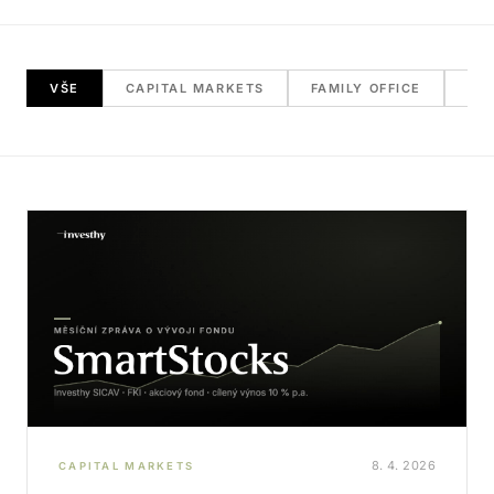
VŠE
CAPITAL MARKETS
FAMILY OFFICE
RE
8. 4. 2026
CAPITAL MARKETS