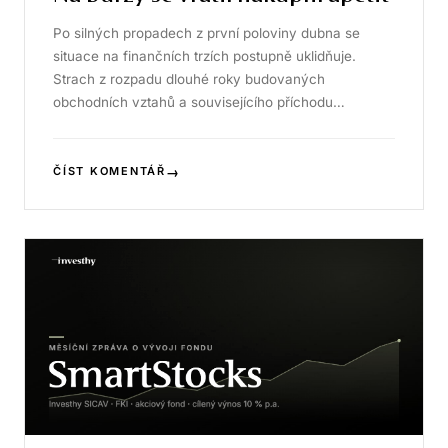
Po silných propadech z první poloviny dubna se
situace na finančních trzích postupně uklidňuje.
Strach z rozpadu dlouhé roky budovaných
obchodních vztahů a souvisejícího příchodu…
→
ČÍST KOMENTÁŘ