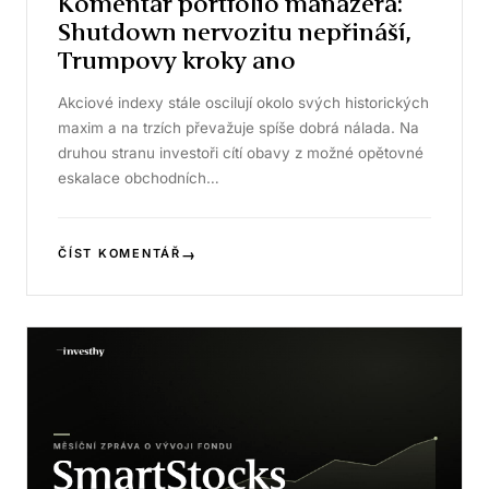
Komentář portfolio manažera:
Shutdown nervozitu nepřináší,
Trumpovy kroky ano
Akciové indexy stále oscilují okolo svých historických
maxim a na trzích převažuje spíše dobrá nálada. Na
druhou stranu investoři cítí obavy z možné opětovné
eskalace obchodních…
→
ČÍST KOMENTÁŘ