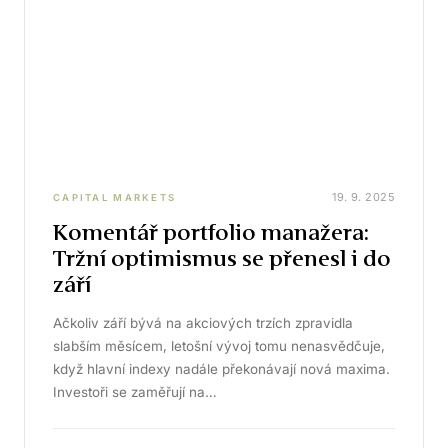
19. 9. 2025
CAPITAL MARKETS
Komentář portfolio manažera:
Tržní optimismus se přenesl i do
září
Ačkoliv září bývá na akciových trzích zpravidla
slabším měsícem, letošní vývoj tomu nenasvědčuje,
když hlavní indexy nadále překonávají nová maxima.
Investoři se zaměřují na…