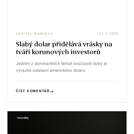
22. 7. 2025
CAPITAL MARKETS
Slabý dolar přidělává vrásky na
tváři korunových investorů
Jedním z dominantních témat současné doby je
výrazné oslabení amerického dolaru
→
ČÍST KOMENTÁŘ