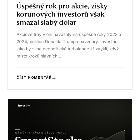
Úspěšný rok pro akcie, zisky
korunových investorů však
smazal slabý dolar
Akciové trhy vloni navázaly na úspěšné roky 2023 a
2024, politice Donalda Trumpa navzdory. Investoři
jako by si na geopolitické turbulence již zvykli, když
místo kroků hlavních…
→
ČÍST KOMENTÁŘ