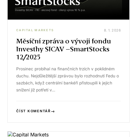
8. 1. 2026
CAPITAL MARKETS
Měsíční zpráva o vývoji fondu
Investhy SICAV –SmartStocks
12/2025
Prosinec probíhal na finančních trzích v poklidném
duchu. Nejdůležitější zprávou bylo rozhodnutí Fedu o
sazbách, když centrální bankéři přistoupili k jejich
snížení již potřetí v…
→
ČÍST KOMENTÁŘ