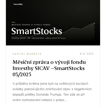
9. 6. 2025
CAPITAL MARKETS
Měsíční zpráva o vývoji fondu
Investhy SICAV –SmartStocks
05/2025
V průběhu května jsme byli na světových burzách
svědky pokračujícího zmírňování obav z negativních
dopadů politiky Donalda Trumpa. Ten zdá se při
svém rozhodování nebere v potaz…