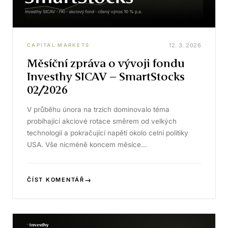
12. 3. 2026
CAPITAL MARKETS
Měsíční zpráva o vývoji fondu
Investhy SICAV – SmartStocks
02/2026
V průběhu února na trzích dominovalo téma
probíhající akciové rotace směrem od velkých
technologií a pokračující napětí okolo celní politiky
USA. Vše nicméně koncem měsíce…
→
ČÍST KOMENTÁŘ