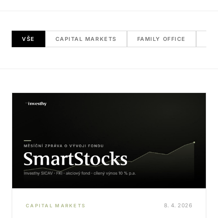
VŠE
CAPITAL MARKETS
FAMILY OFFICE
RE
8. 4. 2026
CAPITAL MARKETS