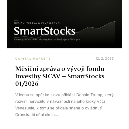
12. 2. 2026
CAPITAL MARKETS
Měsíční zpráva o vývoji fondu
Investhy SICAV – SmartStocks
01/2026
V lednu se opět ke slovu přihlásil Donald Trump, který
rozvířil nervozitu v návaznosti na jeho kroky vůči
Venezuele, k tomu se přidala snaha o ovládnutí
Grónska či dění okolo…