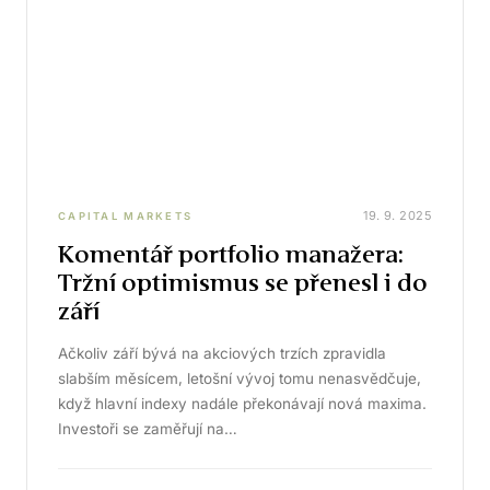
19. 9. 2025
CAPITAL MARKETS
Komentář portfolio manažera:
Tržní optimismus se přenesl i do
září
Ačkoliv září bývá na akciových trzích zpravidla
slabším měsícem, letošní vývoj tomu nenasvědčuje,
když hlavní indexy nadále překonávají nová maxima.
Investoři se zaměřují na…