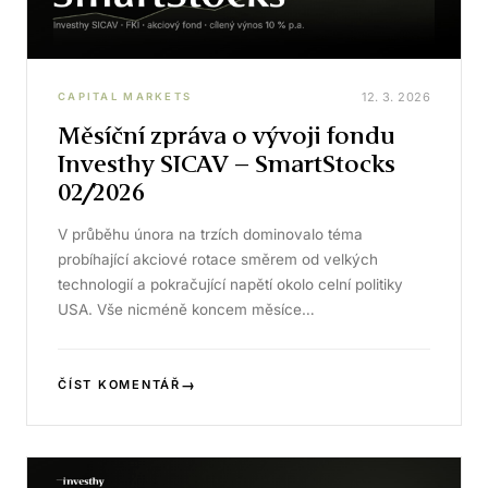
12. 3. 2026
CAPITAL MARKETS
Měsíční zpráva o vývoji fondu
Investhy SICAV – SmartStocks
02/2026
V průběhu února na trzích dominovalo téma
probíhající akciové rotace směrem od velkých
technologií a pokračující napětí okolo celní politiky
USA. Vše nicméně koncem měsíce…
→
ČÍST KOMENTÁŘ