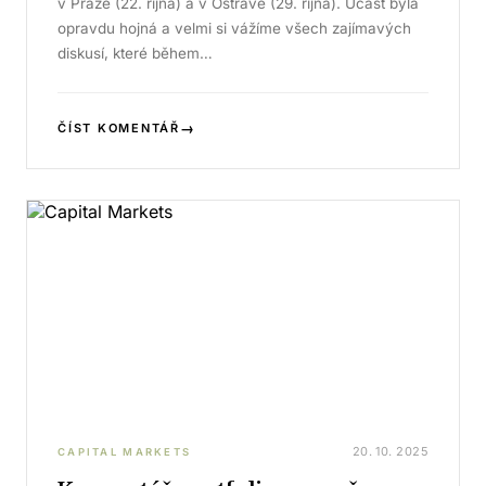
v Praze (22. října) a v Ostravě (29. října). Účast byla
opravdu hojná a velmi si vážíme všech zajímavých
diskusí, které během…
→
ČÍST KOMENTÁŘ
20. 10. 2025
CAPITAL MARKETS