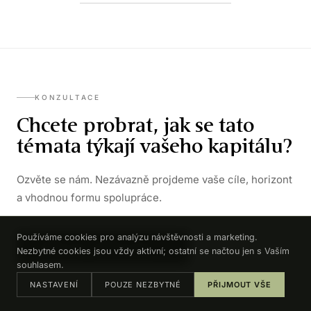
KONZULTACE
Chcete probrat, jak se tato
témata týkají vašeho kapitálu?
Ozvěte se nám. Nezávazně projdeme vaše cíle, horizont
a vhodnou formu spolupráce.
Používáme cookies pro analýzu návštěvnosti a marketing.
DOMLUVIT KONZULTACI →
Nezbytné cookies jsou vždy aktivní; ostatní se načtou jen s Vaším
souhlasem.
NASTAVENÍ
POUZE NEZBYTNÉ
PŘIJMOUT VŠE