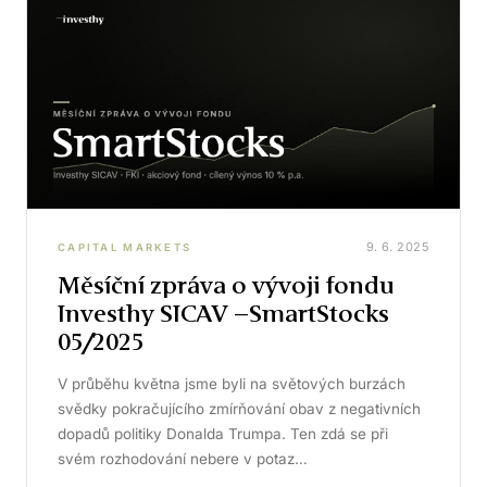
9. 6. 2025
CAPITAL MARKETS
Měsíční zpráva o vývoji fondu
Investhy SICAV –SmartStocks
05/2025
V průběhu května jsme byli na světových burzách
svědky pokračujícího zmírňování obav z negativních
dopadů politiky Donalda Trumpa. Ten zdá se při
svém rozhodování nebere v potaz…