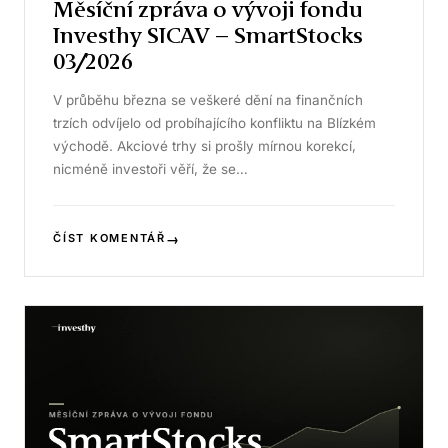
Měsíční zpráva o vývoji fondu
Investhy SICAV – SmartStocks
03/2026
V průběhu března se veškeré dění na finančních
trzích odvíjelo od probíhajícího konfliktu na Blízkém
východě. Akciové trhy si prošly mírnou korekcí,
nicméně investoři věří, že se…
→
ČÍST KOMENTÁŘ