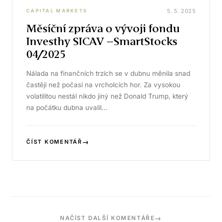
5. 5. 2025
CAPITAL MARKETS
Měsíční zpráva o vývoji fondu
Investhy SICAV –SmartStocks
04/2025
Nálada na finančních trzích se v dubnu měnila snad
častěji než počasí na vrcholcích hor. Za vysokou
volatilitou nestál nikdo jiný než Donald Trump, který
na počátku dubna uvalil…
→
ČÍST KOMENTÁŘ
→
NAČÍST DALŠÍ KOMENTÁŘE