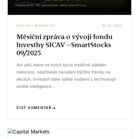
10. 10. 2025
CAPITAL MARKETS
Měsíční zpráva o vývoji fondu
Investhy SICAV –SmartStocks
09/2025
Ani září, které na trzích bývá tradičně slabším
měsícem, nepřineslo narušení býčího trendu na
akciích. Investoři stále sdílejí nadšení z technologií
umělé inteligence…
→
ČÍST KOMENTÁŘ