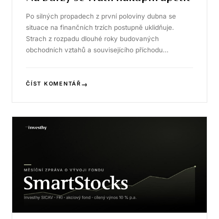
Po silných propadech z první poloviny dubna se
situace na finančních trzích postupně uklidňuje.
Strach z rozpadu dlouhé roky budovaných
obchodních vztahů a souvisejícího příchodu…
→
ČÍST KOMENTÁŘ