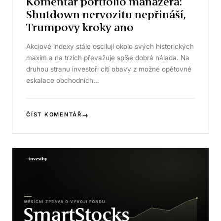
Komentář portfolio manažera:
Shutdown nervozitu nepřináší,
Trumpovy kroky ano
Akciové indexy stále oscilují okolo svých historických
maxim a na trzích převažuje spíše dobrá nálada. Na
druhou stranu investoři cítí obavy z možné opětovné
eskalace obchodních…
→
ČÍST KOMENTÁŘ