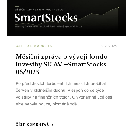
8. 7. 2025
CAPITAL MARKETS
Měsíční zpráva o vývoji fondu
Investhy SICAV –SmartStocks
06/2025
Po předchozích turbulentních měsících probíhal
červen v klidnějším duchu. Alespoň co se týče
volatility na finančních trzích. O významné události
sice nebyla nouze, nicméně zdá…
→
ČÍST KOMENTÁŘ