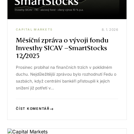
8. 1. 2026
CAPITAL MARKETS
Měsíční zpráva o vývoji fondu
Investhy SICAV –SmartStocks
12/2025
Prosinec probíhal na finančních trzích v poklidném
duchu. Nejdůležitější zprávou bylo rozhodnutí Fedu o
sazbách, když centrální bankéři přistoupili k jejich
snížení již potřetí v…
→
ČÍST KOMENTÁŘ