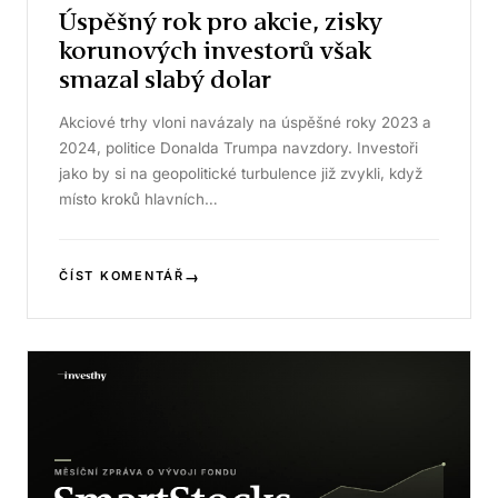
Úspěšný rok pro akcie, zisky
korunových investorů však
smazal slabý dolar
Akciové trhy vloni navázaly na úspěšné roky 2023 a
2024, politice Donalda Trumpa navzdory. Investoři
jako by si na geopolitické turbulence již zvykli, když
místo kroků hlavních…
→
ČÍST KOMENTÁŘ