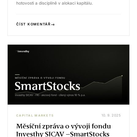
hotovosti a disciplíně v alokaci kapitálu.
→
ČÍST KOMENTÁŘ
10. 9. 2025
CAPITAL MARKETS
Měsíční zpráva o vývoji fondu
Investhy SICAV –SmartStocks