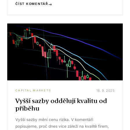
→
ČÍST KOMENTÁŘ
18. 9. 2025
CAPITAL MARKETS
Vyšší sazby oddělují kvalitu od
příběhu
Vyšší sazby mění cenu rizika. V komentáři
popisujeme, proč dnes více záleží na kvalitě firem,