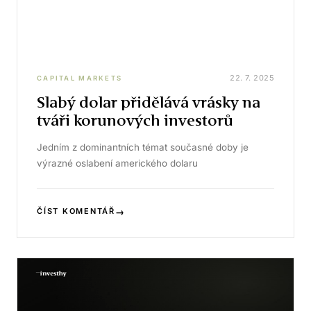
22. 7. 2025
CAPITAL MARKETS
Slabý dolar přidělává vrásky na
tváři korunových investorů
Jedním z dominantních témat současné doby je
výrazné oslabení amerického dolaru
→
ČÍST KOMENTÁŘ