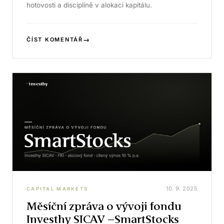
hotovosti a disciplíně v alokaci kapitálu.
→
ČÍST KOMENTÁŘ
10. 9. 2025
CAPITAL MARKETS
Měsíční zpráva o vývoji fondu
Investhy SICAV –SmartStocks