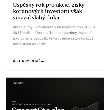
Úspěšný rok pro akcie, zisky
korunových investorů však
smazal slabý dolar
Akciové trhy vloni navázaly na úspěšné roky 2023 a
2024, politice Donalda Trumpa navzdory. Investoři
jako by si na geopolitické turbulence již zvykli, když
místo kroků hlavních…
→
ČÍST KOMENTÁŘ