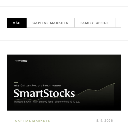
VŠE
CAPITAL MARKETS
FAMILY OFFICE
RE
8. 4. 2026
CAPITAL MARKETS