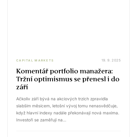
19. 9. 2025
CAPITAL MARKETS
Komentář portfolio manažera:
Tržní optimismus se přenesl i do
září
Ačkoliv září bývá na akciových trzích zpravidla
slabším měsícem, letošní vývoj tomu nenasvědčuje,
když hlavní indexy nadále překonávají nová maxima.
Investoři se zaměřují na…