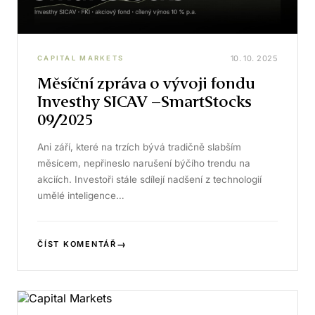
10. 10. 2025
CAPITAL MARKETS
Měsíční zpráva o vývoji fondu
Investhy SICAV –SmartStocks
09/2025
Ani září, které na trzích bývá tradičně slabším
měsícem, nepřineslo narušení býčího trendu na
akciích. Investoři stále sdílejí nadšení z technologií
umělé inteligence…
→
ČÍST KOMENTÁŘ