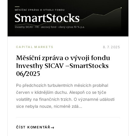
8. 7. 2025
CAPITAL MARKETS
Měsíční zpráva o vývoji fondu
Investhy SICAV –SmartStocks
06/2025
Po předchozích turbulentních měsících probíhal
červen v klidnějším duchu. Alespoň co se týče
volatility na finančních trzích. O významné události
sice nebyla nouze, nicméně zdá…
→
ČÍST KOMENTÁŘ