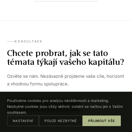
KONZULTACE
Chcete probrat, jak se tato
témata týkají vašeho kapitálu?
Ozvěte se nám. Nezávazně projdeme vaše cíle, horizont
a vhodnou formu spolupráce.
Používáme cookies pro analýzu návštěvnosti a marketing.
DOMLUVIT KONZULTACI →
Nezbytné cookies jsou vždy aktivní; ostatní se načtou jen s Vaším
souhlasem.
NASTAVENÍ
POUZE NEZBYTNÉ
PŘIJMOUT VŠE