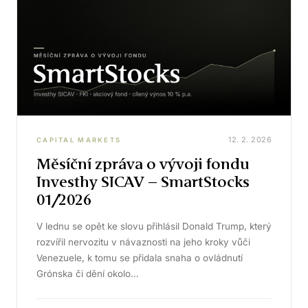
12. 2. 2026
CAPITAL MARKETS
Měsíční zpráva o vývoji fondu
Investhy SICAV – SmartStocks
01/2026
V lednu se opět ke slovu přihlásil Donald Trump, který
rozvířil nervozitu v návaznosti na jeho kroky vůči
Venezuele, k tomu se přidala snaha o ovládnutí
Grónska či dění okolo…