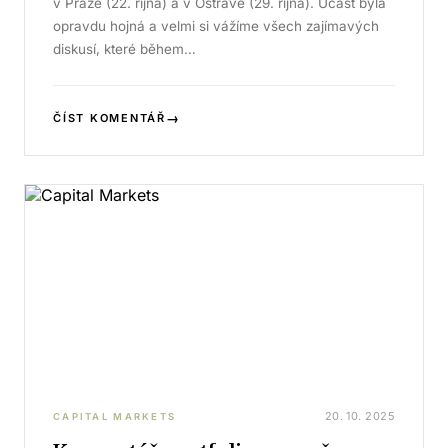
v Praze (22. října) a v Ostravě (29. října). Účast byla
opravdu hojná a velmi si vážíme všech zajímavých
diskusí, které během…
→
ČÍST KOMENTÁŘ
20. 10. 2025
CAPITAL MARKETS