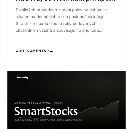
Po silných propadech z první poloviny dubna se
situace na finančních trzích postupně uklidňuje.
Strach z rozpadu dlouhé roky budovaných
obchodních vztahů a souvisejícího příchodu…
→
ČÍST KOMENTÁŘ