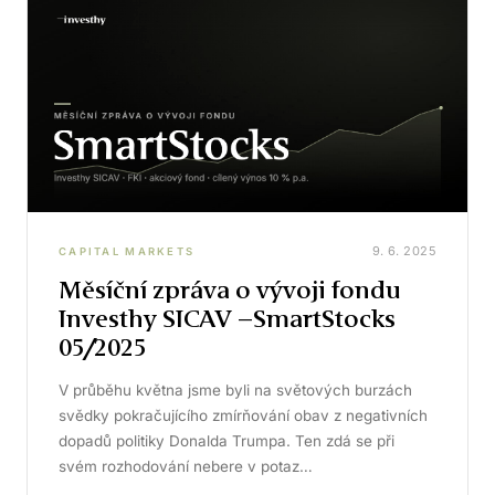
9. 6. 2025
CAPITAL MARKETS
Měsíční zpráva o vývoji fondu
Investhy SICAV –SmartStocks
05/2025
V průběhu května jsme byli na světových burzách
svědky pokračujícího zmírňování obav z negativních
dopadů politiky Donalda Trumpa. Ten zdá se při
svém rozhodování nebere v potaz…