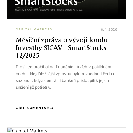
8. 1. 2026
CAPITAL MARKETS
Měsíční zpráva o vývoji fondu
Investhy SICAV –SmartStocks
12/2025
Prosinec probíhal na finančních trzích v poklidném
duchu. Nejdůležitější zprávou bylo rozhodnutí Fedu o
sazbách, když centrální bankéři přistoupili k jejich
snížení již potřetí v…
→
ČÍST KOMENTÁŘ