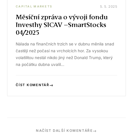
5. 5. 2025
CAPITAL MARKETS
Měsíční zpráva o vývoji fondu
Investhy SICAV –SmartStocks
04/2025
Nálada na finančních trzích se v dubnu měnila snad
častěji než počasí na vrcholcích hor. Za vysokou
volatilitou nestál nikdo jiný než Donald Trump, který
na počátku dubna uvalil…
→
ČÍST KOMENTÁŘ
→
NAČÍST DALŠÍ KOMENTÁŘE