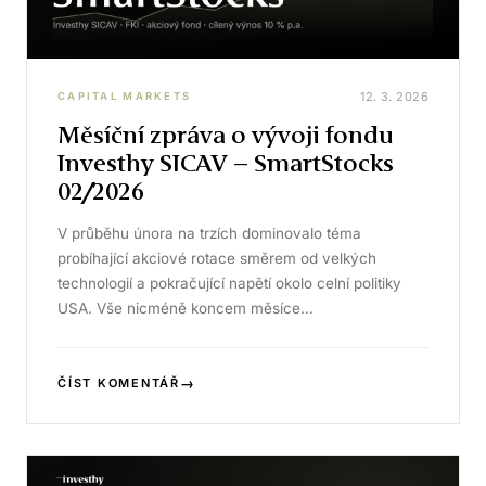
12. 3. 2026
CAPITAL MARKETS
Měsíční zpráva o vývoji fondu
Investhy SICAV – SmartStocks
02/2026
V průběhu února na trzích dominovalo téma
probíhající akciové rotace směrem od velkých
technologií a pokračující napětí okolo celní politiky
USA. Vše nicméně koncem měsíce…
→
ČÍST KOMENTÁŘ