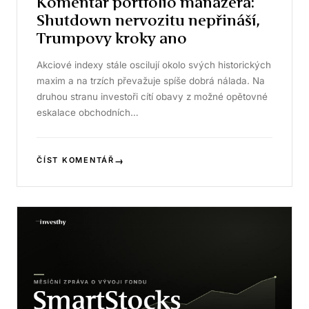
Komentář portfolio manažera:
Shutdown nervozitu nepřináší,
Trumpovy kroky ano
Akciové indexy stále oscilují okolo svých historických
maxim a na trzích převažuje spíše dobrá nálada. Na
druhou stranu investoři cítí obavy z možné opětovné
eskalace obchodních…
→
ČÍST KOMENTÁŘ