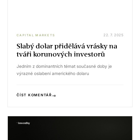
22. 7. 2025
CAPITAL MARKETS
Slabý dolar přidělává vrásky na
tváři korunových investorů
Jedním z dominantních témat současné doby je
výrazné oslabení amerického dolaru
→
ČÍST KOMENTÁŘ