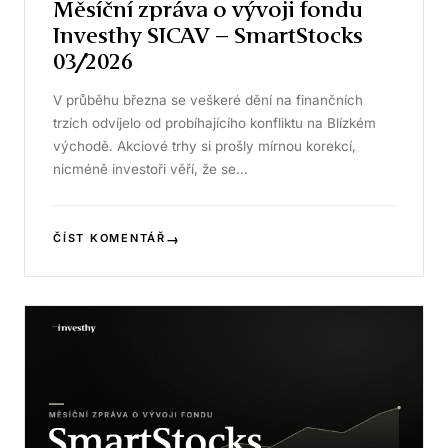
Měsíční zpráva o vývoji fondu
Investhy SICAV – SmartStocks
03/2026
V průběhu března se veškeré dění na finančních
trzích odvíjelo od probíhajícího konfliktu na Blízkém
východě. Akciové trhy si prošly mírnou korekcí,
nicméně investoři věří, že se…
→
ČÍST KOMENTÁŘ