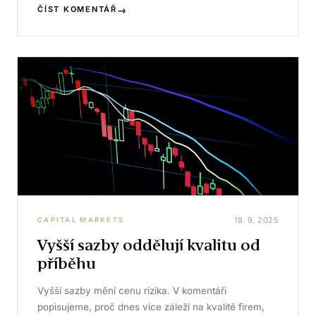
→
ČÍST KOMENTÁŘ
18. 9. 2025
CAPITAL MARKETS
Vyšší sazby oddělují kvalitu od
příběhu
Vyšší sazby mění cenu rizika. V komentáři
popisujeme, proč dnes více záleží na kvalitě firem,