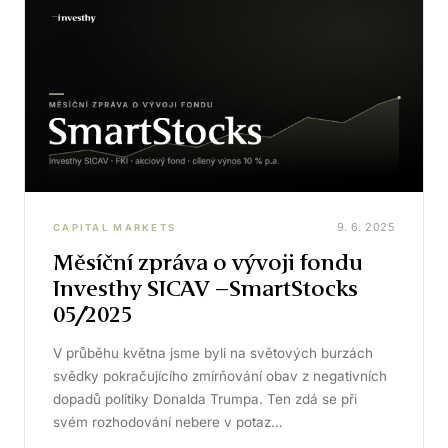
9. 6. 2025
CAPITAL MARKETS
Měsíční zpráva o vývoji fondu
Investhy SICAV –SmartStocks
05/2025
V průběhu května jsme byli na světových burzách
svědky pokračujícího zmírňování obav z negativních
dopadů politiky Donalda Trumpa. Ten zdá se při
svém rozhodování nebere v potaz…