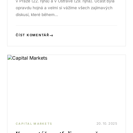
v Praze (22. října) a v Ostravě (29. října). Účast byla
opravdu hojná a velmi si vážíme všech zajímavých
diskusí, které během…
→
ČÍST KOMENTÁŘ
20. 10. 2025
CAPITAL MARKETS