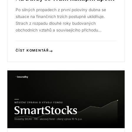
Po silných propadech z první poloviny dubna se
situace na finančních trzích postupně uklidňuje.
Strach z rozpadu dlouhé roky budovaných
obchodních vztahů a souvisejícího příchodu…
→
ČÍST KOMENTÁŘ