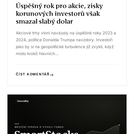
Úspěšný rok pro akcie, zisky
korunových investorů však
smazal slabý dolar
Akciové trhy vloni navázaly na úspěšné roky 2023 a
2024, politice Donalda Trumpa navzdory. Investoři
jako by si na geopolitické turbulence již zvykli, když
místo kroků hlavních…
→
ČÍST KOMENTÁŘ