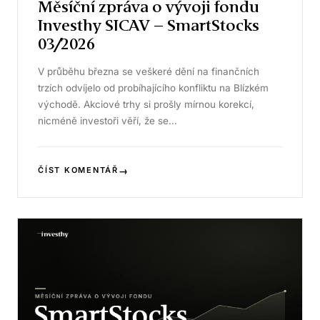
Měsíční zpráva o vývoji fondu
Investhy SICAV – SmartStocks
03/2026
V průběhu března se veškeré dění na finančních
trzích odvíjelo od probíhajícího konfliktu na Blízkém
východě. Akciové trhy si prošly mírnou korekcí,
nicméně investoři věří, že se…
→
ČÍST KOMENTÁŘ