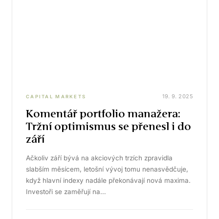
19. 9. 2025
CAPITAL MARKETS
Komentář portfolio manažera:
Tržní optimismus se přenesl i do
září
Ačkoliv září bývá na akciových trzích zpravidla
slabším měsícem, letošní vývoj tomu nenasvědčuje,
když hlavní indexy nadále překonávají nová maxima.
Investoři se zaměřují na…