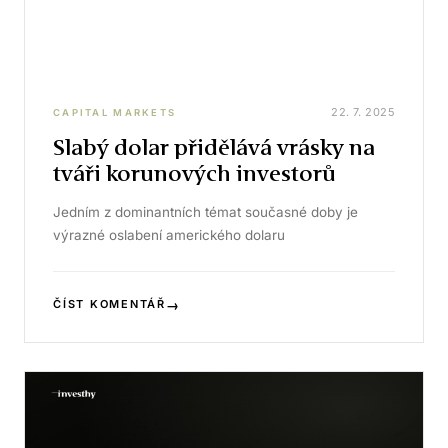
22. 7. 2025
CAPITAL MARKETS
Slabý dolar přidělává vrásky na
tváři korunových investorů
Jedním z dominantních témat současné doby je
výrazné oslabení amerického dolaru
→
ČÍST KOMENTÁŘ