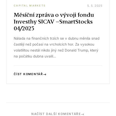
5. 5. 2025
CAPITAL MARKETS
Měsíční zpráva o vývoji fondu
Investhy SICAV –SmartStocks
04/2025
Nálada na finančních trzích se v dubnu měnila snad
častěji než počasí na vrcholcích hor. Za vysokou
volatilitou nestál nikdo jiný než Donald Trump, který
na počátku dubna uvalil…
→
ČÍST KOMENTÁŘ
→
NAČÍST DALŠÍ KOMENTÁŘE