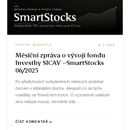
8. 7. 2025
CAPITAL MARKETS
Měsíční zpráva o vývoji fondu
Investhy SICAV –SmartStocks
06/2025
Po předchozích turbulentních měsících probíhal
červen v klidnějším duchu. Alespoň co se týče
volatility na finančních trzích. O významné události
sice nebyla nouze, nicméně zdá…
→
ČÍST KOMENTÁŘ