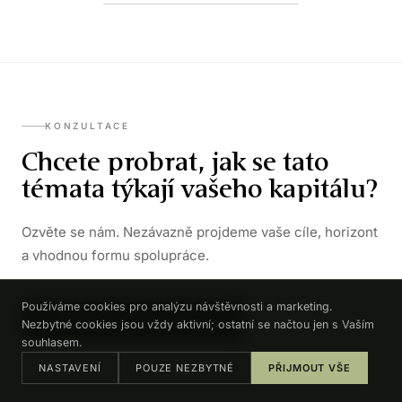
KONZULTACE
Chcete probrat, jak se tato
témata týkají vašeho kapitálu?
Ozvěte se nám. Nezávazně projdeme vaše cíle, horizont
a vhodnou formu spolupráce.
Používáme cookies pro analýzu návštěvnosti a marketing.
DOMLUVIT KONZULTACI →
Nezbytné cookies jsou vždy aktivní; ostatní se načtou jen s Vaším
souhlasem.
NASTAVENÍ
POUZE NEZBYTNÉ
PŘIJMOUT VŠE