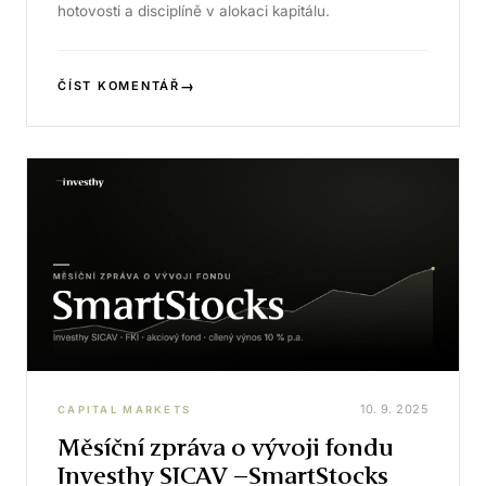
hotovosti a disciplíně v alokaci kapitálu.
→
ČÍST KOMENTÁŘ
10. 9. 2025
CAPITAL MARKETS
Měsíční zpráva o vývoji fondu
Investhy SICAV –SmartStocks