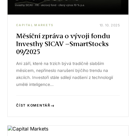
10. 10. 2025
CAPITAL MARKETS
Měsíční zpráva o vývoji fondu
Investhy SICAV –SmartStocks
09/2025
Ani září, které na trzích bývá tradičně slabším
měsícem, nepřineslo narušení býčího trendu na
akciích. Investoři stále sdílejí nadšení z technologií
umělé inteligence…
→
ČÍST KOMENTÁŘ