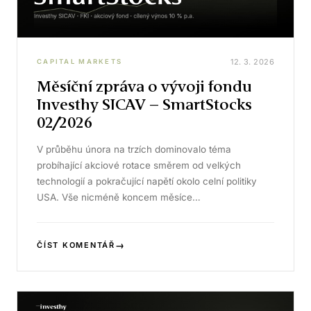
12. 3. 2026
CAPITAL MARKETS
Měsíční zpráva o vývoji fondu
Investhy SICAV – SmartStocks
02/2026
V průběhu února na trzích dominovalo téma
probíhající akciové rotace směrem od velkých
technologií a pokračující napětí okolo celní politiky
USA. Vše nicméně koncem měsíce…
→
ČÍST KOMENTÁŘ