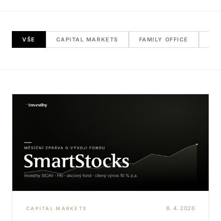
VŠE
CAPITAL MARKETS
FAMILY OFFICE
RE
8. 4. 2026
CAPITAL MARKETS