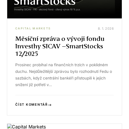
8. 1. 2026
CAPITAL MARKETS
Měsíční zpráva o vývoji fondu
Investhy SICAV –SmartStocks
12/2025
Prosinec probíhal na finančních trzích v poklidném
duchu. Nejdůležitější zprávou bylo rozhodnutí Fedu o
sazbách, když centrální bankéři přistoupili k jejich
snížení již potřetí v…
→
ČÍST KOMENTÁŘ