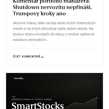
Komentář portfolio manažera:
Shutdown nervozitu nepřináší,
Trumpovy kroky ano
Akciové indexy stále oscilují okolo svých historických
maxim a na trzích převažuje spíše dobrá nálada. Na
druhou stranu investoři cítí obavy z možné opětovné
eskalace obchodních…
→
ČÍST KOMENTÁŘ