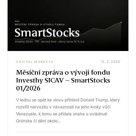
12. 2. 2026
CAPITAL MARKETS
Měsíční zpráva o vývoji fondu
Investhy SICAV – SmartStocks
01/2026
V lednu se opět ke slovu přihlásil Donald Trump, který
rozvířil nervozitu v návaznosti na jeho kroky vůči
Venezuele, k tomu se přidala snaha o ovládnutí
Grónska či dění okolo…