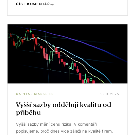
→
ČÍST KOMENTÁŘ
18. 9. 2025
CAPITAL MARKETS
Vyšší sazby oddělují kvalitu od
příběhu
Vyšší sazby mění cenu rizika. V komentáři
popisujeme, proč dnes více záleží na kvalitě firem,