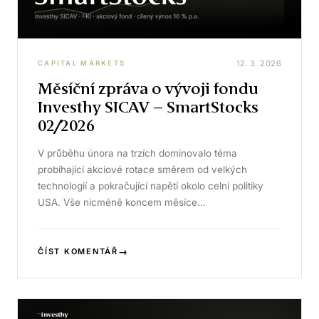
12. 3. 2026
CAPITAL MARKETS
Měsíční zpráva o vývoji fondu
Investhy SICAV – SmartStocks
02/2026
V průběhu února na trzích dominovalo téma
probíhající akciové rotace směrem od velkých
technologií a pokračující napětí okolo celní politiky
USA. Vše nicméně koncem měsíce…
→
ČÍST KOMENTÁŘ