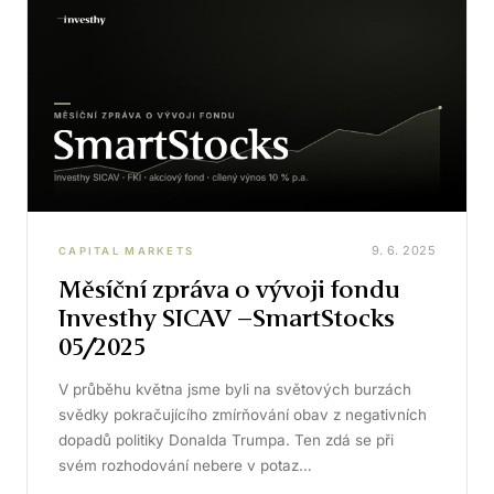
9. 6. 2025
CAPITAL MARKETS
Měsíční zpráva o vývoji fondu
Investhy SICAV –SmartStocks
05/2025
V průběhu května jsme byli na světových burzách
svědky pokračujícího zmírňování obav z negativních
dopadů politiky Donalda Trumpa. Ten zdá se při
svém rozhodování nebere v potaz…