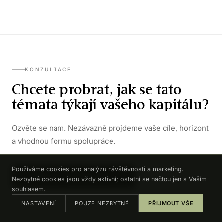
KONZULTACE
Chcete probrat, jak se tato
témata týkají vašeho kapitálu?
Ozvěte se nám. Nezávazně projdeme vaše cíle, horizont
a vhodnou formu spolupráce.
Používáme cookies pro analýzu návštěvnosti a marketing.
DOMLUVIT KONZULTACI →
Nezbytné cookies jsou vždy aktivní; ostatní se načtou jen s Vaším
souhlasem.
NASTAVENÍ
POUZE NEZBYTNÉ
PŘIJMOUT VŠE