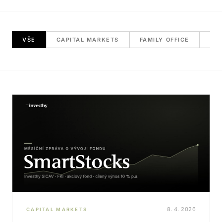
VŠE
CAPITAL MARKETS
FAMILY OFFICE
RE
8. 4. 2026
CAPITAL MARKETS