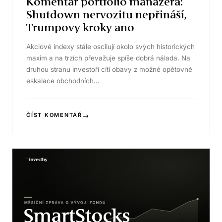
Komentář portfolio manažera:
Shutdown nervozitu nepřináší,
Trumpovy kroky ano
Akciové indexy stále oscilují okolo svých historických
maxim a na trzích převažuje spíše dobrá nálada. Na
druhou stranu investoři cítí obavy z možné opětovné
eskalace obchodních…
→
ČÍST KOMENTÁŘ