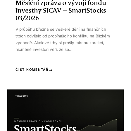
Měsíční zpráva o vývoji fondu
Investhy SICAV – SmartStocks
03/2026
V průběhu března se veškeré dění na finančních
trzích odvíjelo od probíhajícího konfliktu na Blízkém
východě. Akciové trhy si prošly mírnou korekcí,
nicméně investoři věří, že se…
→
ČÍST KOMENTÁŘ