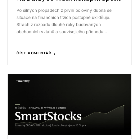
Po silných propadech z první poloviny dubna se
situace na finančních trzích postupně uklidňuje.
Strach z rozpadu dlouhé roky budovaných
obchodních vztahů a souvisejícího příchodu…
→
ČÍST KOMENTÁŘ