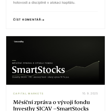
hotovosti a disciplíně v alokaci kapitálu.
→
ČÍST KOMENTÁŘ
10. 9. 2025
CAPITAL MARKETS
Měsíční zpráva o vývoji fondu
Investhy SICAV –SmartStocks