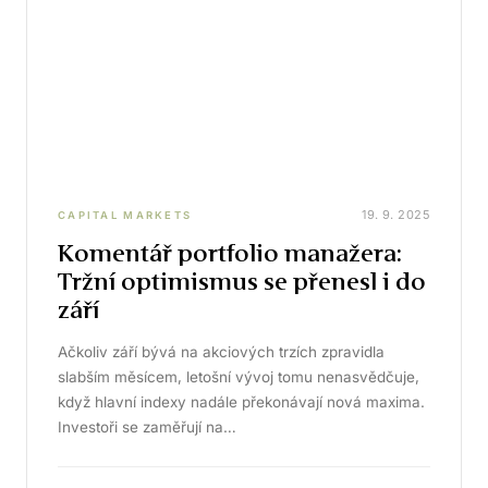
19. 9. 2025
CAPITAL MARKETS
Komentář portfolio manažera:
Tržní optimismus se přenesl i do
září
Ačkoliv září bývá na akciových trzích zpravidla
slabším měsícem, letošní vývoj tomu nenasvědčuje,
když hlavní indexy nadále překonávají nová maxima.
Investoři se zaměřují na…