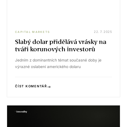
22. 7. 2025
CAPITAL MARKETS
Slabý dolar přidělává vrásky na
tváři korunových investorů
Jedním z dominantních témat současné doby je
výrazné oslabení amerického dolaru
→
ČÍST KOMENTÁŘ