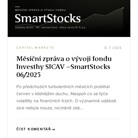
8. 7. 2025
CAPITAL MARKETS
Měsíční zpráva o vývoji fondu
Investhy SICAV –SmartStocks
06/2025
Po předchozích turbulentních měsících probíhal
červen v klidnějším duchu. Alespoň co se týče
volatility na finančních trzích. O významné události
sice nebyla nouze, nicméně zdá…
→
ČÍST KOMENTÁŘ