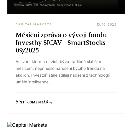
10. 10. 2025
CAPITAL MARKETS
Měsíční zpráva o vývoji fondu
Investhy SICAV –SmartStocks
09/2025
Ani září, které na trzích bývá tradičně slabším
měsícem, nepřineslo narušení býčího trendu na
akciích. Investoři stále sdílejí nadšení z technologií
umělé inteligence…
→
ČÍST KOMENTÁŘ