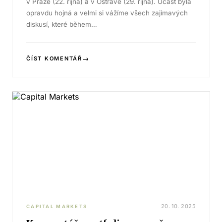
v Praze (22. října) a v Ostravě (29. října). Účast byla
opravdu hojná a velmi si vážíme všech zajímavých
diskusí, které během…
→
ČÍST KOMENTÁŘ
20. 10. 2025
CAPITAL MARKETS