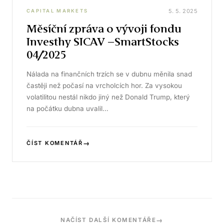
5. 5. 2025
CAPITAL MARKETS
Měsíční zpráva o vývoji fondu
Investhy SICAV –SmartStocks
04/2025
Nálada na finančních trzích se v dubnu měnila snad
častěji než počasí na vrcholcích hor. Za vysokou
volatilitou nestál nikdo jiný než Donald Trump, který
na počátku dubna uvalil…
→
ČÍST KOMENTÁŘ
→
NAČÍST DALŠÍ KOMENTÁŘE