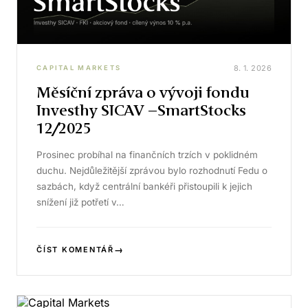
8. 1. 2026
CAPITAL MARKETS
Měsíční zpráva o vývoji fondu
Investhy SICAV –SmartStocks
12/2025
Prosinec probíhal na finančních trzích v poklidném
duchu. Nejdůležitější zprávou bylo rozhodnutí Fedu o
sazbách, když centrální bankéři přistoupili k jejich
snížení již potřetí v…
→
ČÍST KOMENTÁŘ