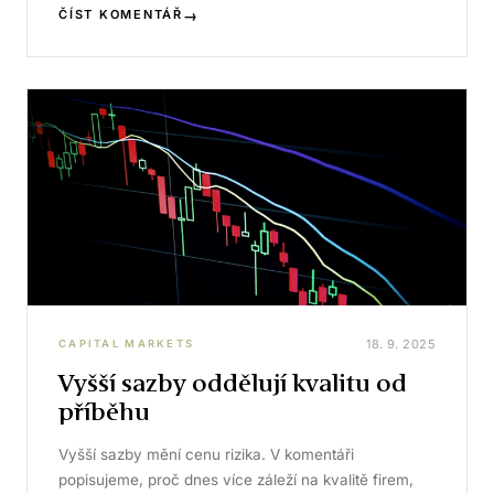
→
ČÍST KOMENTÁŘ
18. 9. 2025
CAPITAL MARKETS
Vyšší sazby oddělují kvalitu od
příběhu
Vyšší sazby mění cenu rizika. V komentáři
popisujeme, proč dnes více záleží na kvalitě firem,