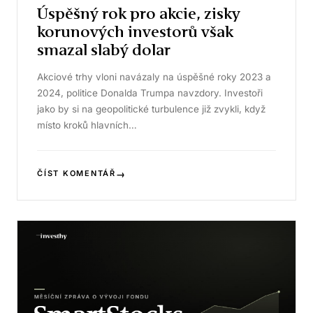
Úspěšný rok pro akcie, zisky
korunových investorů však
smazal slabý dolar
Akciové trhy vloni navázaly na úspěšné roky 2023 a
2024, politice Donalda Trumpa navzdory. Investoři
jako by si na geopolitické turbulence již zvykli, když
místo kroků hlavních…
→
ČÍST KOMENTÁŘ