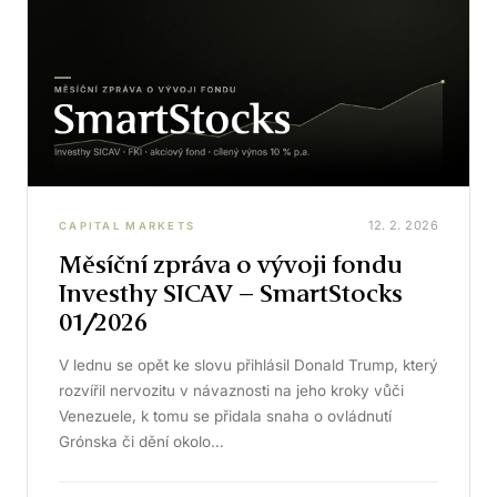
12. 2. 2026
CAPITAL MARKETS
Měsíční zpráva o vývoji fondu
Investhy SICAV – SmartStocks
01/2026
V lednu se opět ke slovu přihlásil Donald Trump, který
rozvířil nervozitu v návaznosti na jeho kroky vůči
Venezuele, k tomu se přidala snaha o ovládnutí
Grónska či dění okolo…